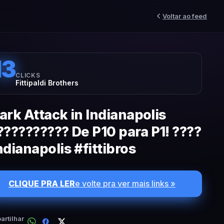
Voltar ao feed
13
CLICKS
Fittipaldi Brothers
ark Attack in Indianapolis
?????????? De P10 para P1! ????
ndianapolis #fittibros
CLIQUE PRA LER
e volte pra ver mais links »
rtilhar