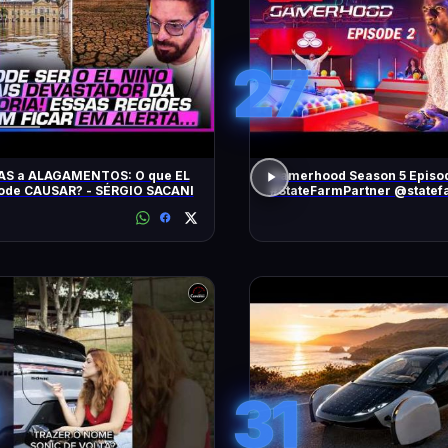
27
AS a ALAGAMENTOS: O que EL
Gamerhood Season 5 Episo
ode CAUSAR? - SÉRGIO SACANI
#StateFarmPartner @statef
31