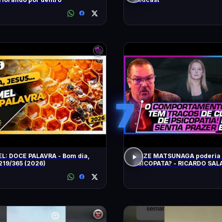
7
L: DOCE PALAVRA - Bom dia,
ELIZE MATSUNAGA poderia
219/365 (2026)
PSICOPATA? - RICARDO SAL
JORGE LORDELLO