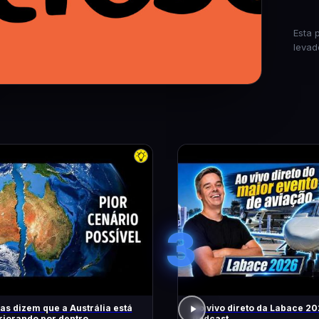
Esta 
levad
3
tas dizem que a Austrália está
Ao vivo direto da Labace 20
riorando por dentro
Podcast