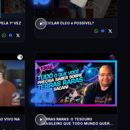
PELA 1ª VEZ
RECICLAR ÓLEO é POSSÍVEL?
20
O VIVO NA
TERRAS RARAS: O TESOURO
BRASILEIRO QUE TODO MUNDO QUER:
SACANI - Inteligência Ltda. Podcast