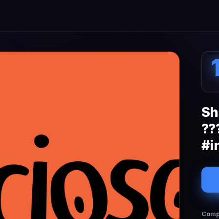
Sh
??
#i
Compa