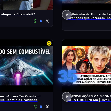
ratégia da Chevrolet??
Os Veículos do Futuro Já Ex
Invenções que Parecem Fic
Científica!
35
eiro Afirma Ter Criado um
AS ESCALAÇÕES MAIS CON
ue Desafia a Gravidade
DA TV E DO CINEMA | Diva 