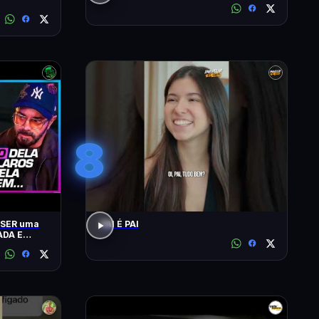
8
 SER uma
PAI É PAI
ADA E