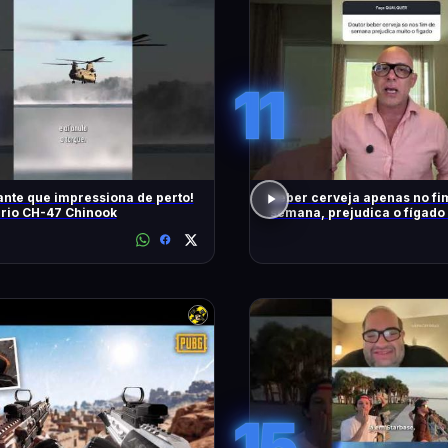
11
nte que impressiona de perto!
Beber cerveja apenas no fi
rio CH-47 Chinook
semana, prejudica o fígado
15