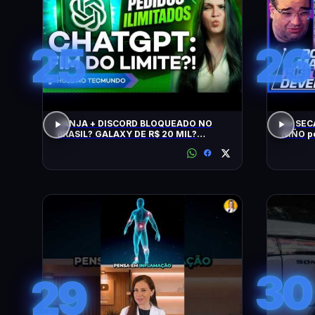
25
26
JANJA + DISCORD BLOQUEADO NO
De SEC
BRASIL? GALAXY DE R$ 20 MIL?
NIÑO p
CHATGPT, GTA 6, SWITCH, SPACEX,
NPM E +
30
29