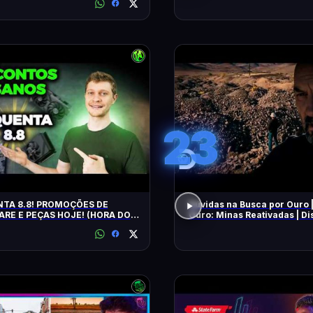
23
TA 8.8! PROMOÇÕES DE
Dúvidas na Busca por Ouro 
RE E PEÇAS HOJE! (HORA DO
Ouro: Minas Reativadas | D
E!)
Brasil