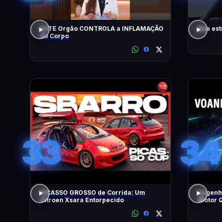
ESTE Orgão CONTROLA a INFLAMAÇÃO
Boa est
do Corpo
33
34
PICASSO GROSSO de Corrida: Um
Engenh
Citroen Xsara Entorpecido
Motor Q