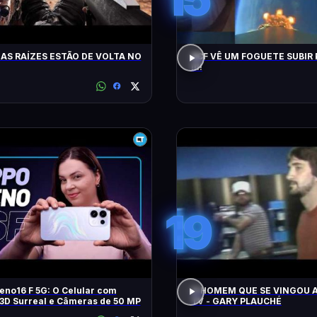
AS RAÍZES ESTÃO DE VOLTA NO
ACF VÊ UM FOGUETE SUBIR 
!!!!
19
no16 F 5G: O Celular com
O HOMEM QUE SE VINGOU A
3D Surreal e Câmeras de 50 MP
TV - GARY PLAUCHÉ