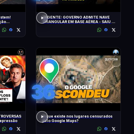
istem!
URGENTE: GOVERNO ADMITE NAVE
ção
TRIANGULAR EM BASE AÉREA - SAIU O
5º LOTE DE ARQUIVOS OVNI
36
TROVERSAS
O que existe nos lugares censurados
Depressão
pelo Google Maps?