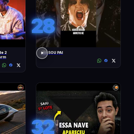
28
de 2
EU SOU PAI
arm
32