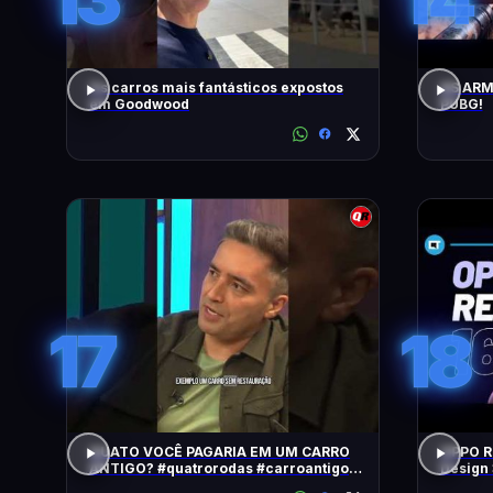
Os carros mais fantásticos expostos
AS ARM
em Goodwood
PUBG!
17
18
QUATO VOCÊ PAGARIA EM UM CARRO
OPPO Re
ANTIGO? #quatrorodas #carroantigo
Design 
#preçodecarros