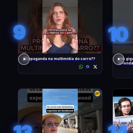
9
10
Propaganda na multimídia do carro??
Um giga
O lendá
13
14