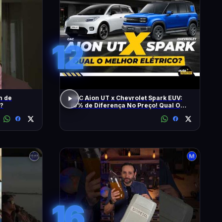
12
m de
GAC Aion UT x Chevrolet Spark EUV:
 ?
10% de Diferença No Preço! Qual O
Melhor Elétrico?
16