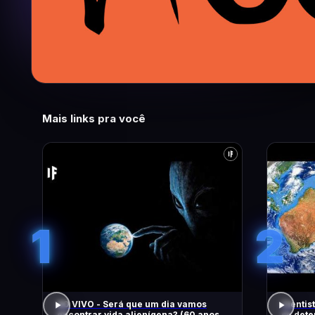
Mais links pra você
1
2
AO VIVO - Será que um dia vamos
Cientis
encontrar vida alienígena? (60 anos de
se dete