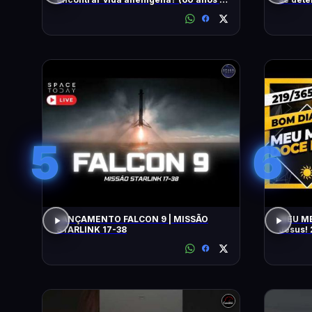
busca)
5
6
LANÇAMENTO FALCON 9 | MISSÃO
MEU ME
STARLINK 17-38
Jesus! 