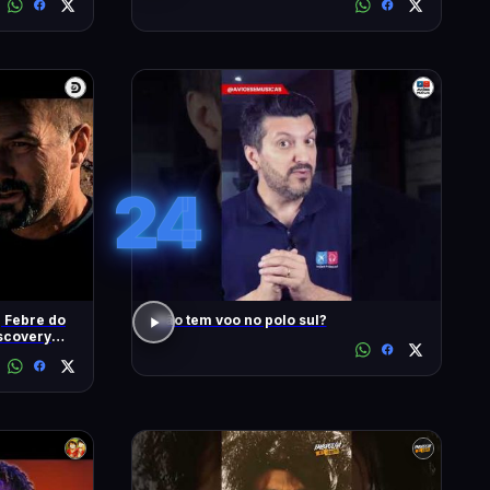
#1902
24
| Febre do
Não tem voo no polo sul?
iscovery