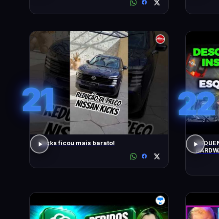
21
22
Kicks ficou mais barato!
ESQUEN
HARDWA
UPGRAD