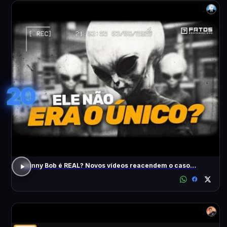
20
Skinny Bob é REAL? Novos vídeos reacendem o caso…