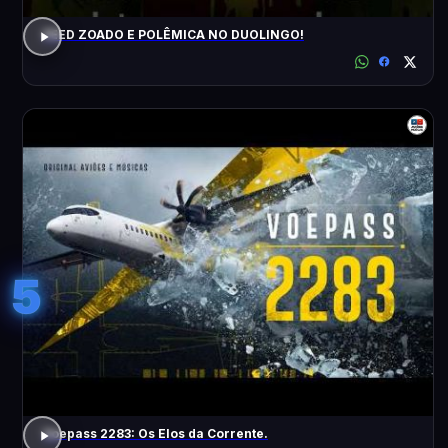
FEED ZOADO E POLÊMICA NO DUOLINGO!
5
Voepass 2283: Os Elos da Corrente.