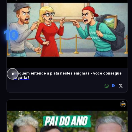
10
Ninguém entende a pista nestes enigmas - você consegue
pegá-la?