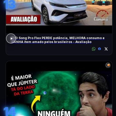
13
BYD Song Pro Flex PERDE potência, MELHORA consumo e
GANHA item amado pelos brasileiros - Avaliação
14