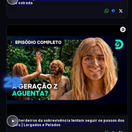
na estrada
29
Os herdeiros da sobrevivência tentam seguir os passos dos
pais | Largados e Pelados