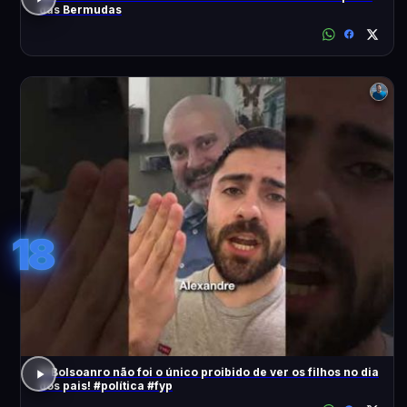
das Bermudas
18
O Bolsoanro não foi o único proibido de ver os filhos no dia
dos pais! #política #fyp