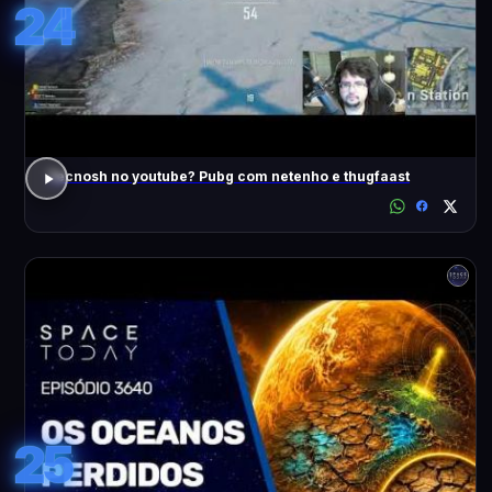
24
Tecnosh no youtube? Pubg com netenho e thugfaast
25