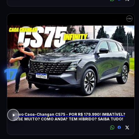
17
Novo Caoa-Changan CS75 - POR R$ 179.990! IMBATÍVEL?
BEBE MUITO? COMO ANDA? TEM HÍBRIDO? SAIBA TUDO!