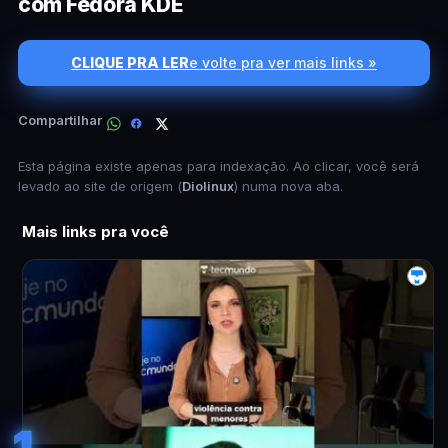
com Fedora KDE
CLIQUE PRA LER
e volte pra ver mais links »
Compartilhar
Esta página existe apenas para indexação. Ao clicar, você será
levado ao site de origem (
Diolinux
) numa nova aba.
Mais links pra você
1