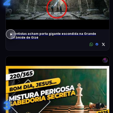
2
Cientistas acham porta gigante escondida na Grande
Pirâmide de Gizé
3