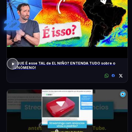
22
O QUE É esse TAL de EL NIÑO? ENTENDA TUDO sobre o
FENÔMENO!