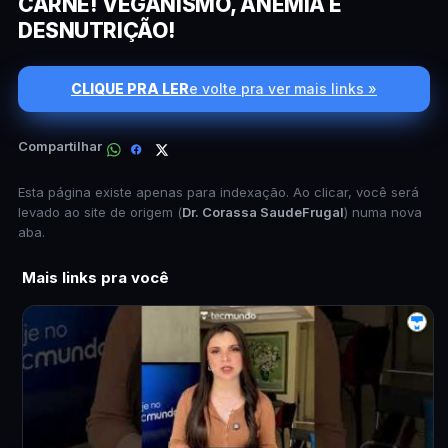
CARNE! VEGANISMO, ANEMIA E
DESNUTRIÇÃO!
CLIQUE PRA LER
e volte pra ver mais links »
Compartilhar
Esta página existe apenas para indexação. Ao clicar, você será
levado ao site de origem (
Dr. Corassa SaudeFrugal
) numa nova
aba.
Mais links pra você