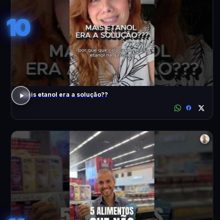
10
Mais etanol era a solução??