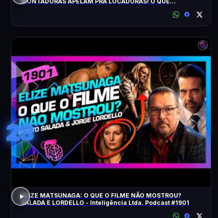
MONTADORAS APELAM PRA LOCADORAS! O QUE
ACONTECEU?
28
ELIZE MATSUNAGA: O QUE O FILME NÃO MOSTROU?
SALADA E LORDELLO - Inteligência Ltda. Podcast #1901