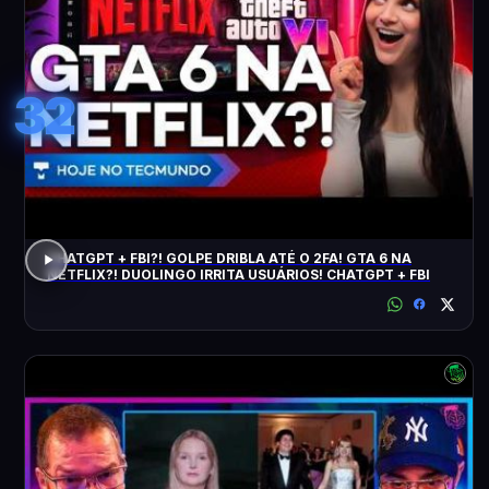
32
CHATGPT + FBI?! GOLPE DRIBLA ATÉ O 2FA! GTA 6 NA
NETFLIX?! DUOLINGO IRRITA USUÁRIOS! CHATGPT + FBI