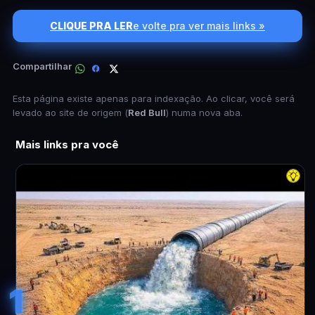
CLIQUE PRA LER
e volte pra ver mais links »
Compartilhar
Esta página existe apenas para indexação. Ao clicar, você será
levado ao site de origem (
Red Bull
) numa nova aba.
Mais links pra você
1