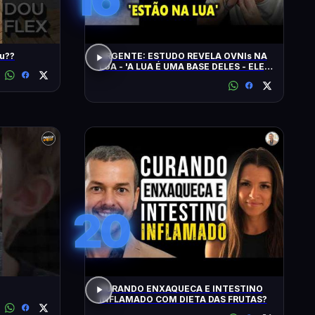
udou??
URGENTE: ESTUDO REVELA OVNIs NA
LUA - 'A LUA É UMA BASE DELES - ELES
CHEGAM NA TERRA EM 20 MINUTOS'
20
CURANDO ENXAQUECA E INTESTINO
INFLAMADO COM DIETA DAS FRUTAS?