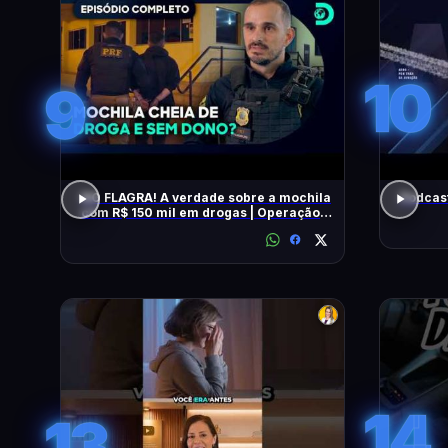
10
9
NO FLAGRA! A verdade sobre a mochila
Podcas
com R$ 150 mil em drogas | Operação
Fronteira Brasil
14
13