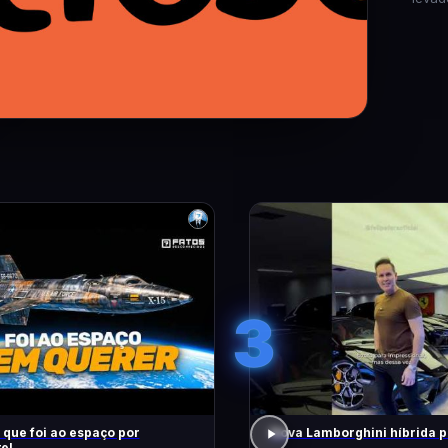
3
 que foi ao espaço por
Nova Lamborghini híbrida p
e!