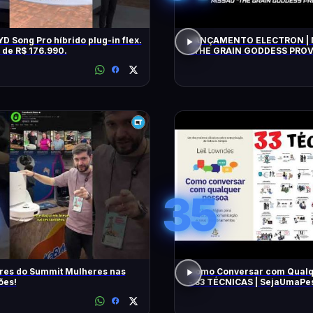
D Song Pro híbrido plug-in flex.
LANÇAMENTO ELECTRON | 
r de R$ 176.990.
"THE GRAIN GODDESS PROVI
TENTATIVA
35
res do Summit Mulheres nas
Como Conversar com Qualq
ões!
- 33 TÉCNICAS | SejaUmaP