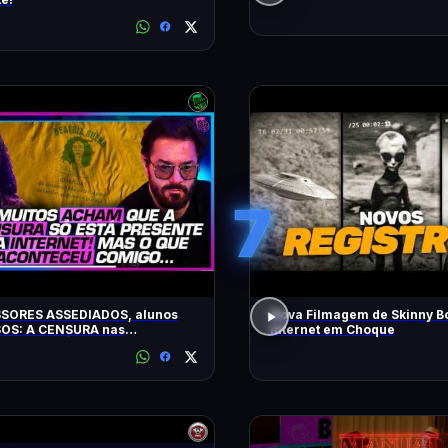
7
SORES ASSEDIADOS, alunos
Nova Filmagem de Skinny B
OS: A CENSURA nas
Internet em Choque
idades - SÁVIO DI MAIO E
Z BUENO