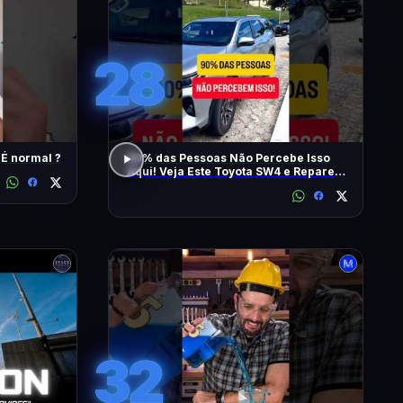
28
 É normal ?
90% das Pessoas Não Percebe Isso
Aqui! Veja Este Toyota SW4 e Repare
Também
32