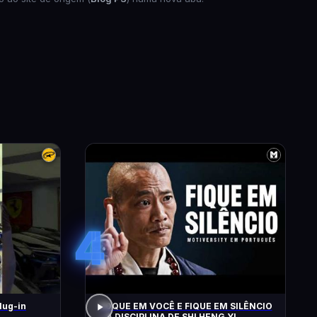
4
lug-in
FOQUE EM VOCÊ E FIQUE EM SILÊNCIO
– A DISCIPLINA DE SHI HENG YI