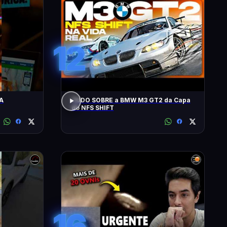
12
A
TUDO SOBRE a BMW M3 GT2 da Capa
do NFS SHIFT
16