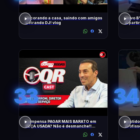
decorando a casa, saindo com amigos
Novo BY
e virando DJ! vlog
A parti
33
34
Compensa PAGAR MAIS BARATO em
Bastido
PEÇA USADA? Não é desmanche!!
Profiss
QRCast com Renova Ecopeças | T2 -
EP2