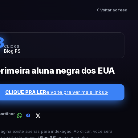
Voltar ao feed
8
CLICKS
Blog PS
primeira aluna negra dos EUA
CLIQUE PRA LER
e volte pra ver mais links »
rtilhar
página existe apenas para indexação. Ao clicar, você será
o ao site de origem (
Blog PS
) numa nova aba.