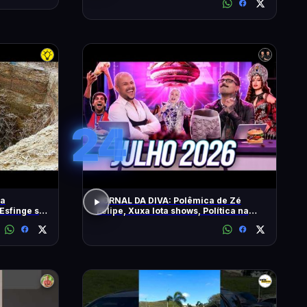
24
 a
JORNAL DA DIVA: Polêmica de Zé
Esfinge sob
Felipe, Xuxa lota shows, Política na
DiaTV