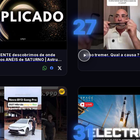
27
ENTE descobrimos de onde
Olho tremer. Qual a causa ?
 os ANÉIS de SATURNO | Astrum
31