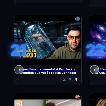
21
22
Adeus Envelhecimento? A Revolução
DMT Wil
Científica que Você Precisa Conhecer
GLAND 
All Neg