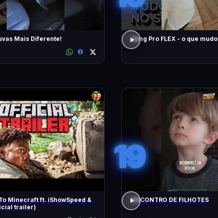
uvas Mais Diferente!
Song Pro FLEX - o que m
19
To Minecraft ft. iShowSpeed &
ENCONTRO DE FILHOTES
icial trailer)