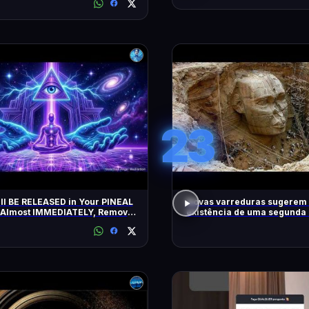
23
l BE RELEASED in Your PINEAL
Novas varreduras sugerem
Almost IMMEDIATELY, Remove
existência de uma segunda 
ative Blockages | 432 Hz
as pirâmides