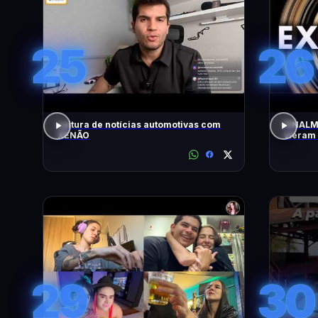
25
26
Leitura de notícias automotivas com
FINALM
XENÃO
vieram
Brasil
29
30