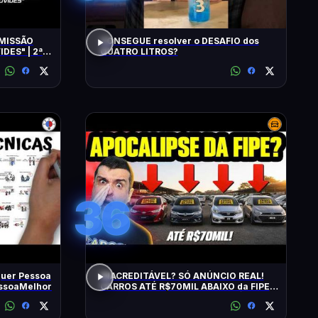
MISSÃO
CONSEGUE resolver o DESAFIO dos
DES" | 2ª
QUATRO LITROS?
36
uer Pessoa
INACREDITÁVEL? SÓ ANÚNCIO REAL!
essoaMelhor
CARROS ATÉ R$70MIL ABAIXO da FIPE:
BARATOS DE MANTER e CONFIÁVEIS!