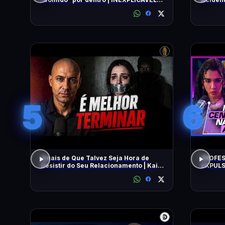
COM WILLIAM SHATNER | HISTORY
5
6
Sinais de Que Talvez Seja Hora de
PROFES
Desistir do Seu Relacionamento | Kaio
EXPULS
Nardel
univers
BEATRI