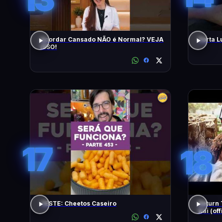
Acordar Cansado NÃO é Normal? VEJA
Porta L
ISSO!
17
18
TESTE: Cheetos Caseiro
Return 
Kai (off