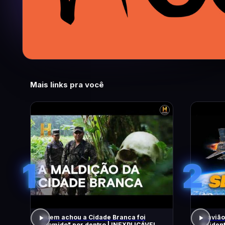
Mais links pra você
1
2
Quem achou a Cidade Branca foi
O avião
"comido" por dentro | INEXPLICÁVEL
Acident