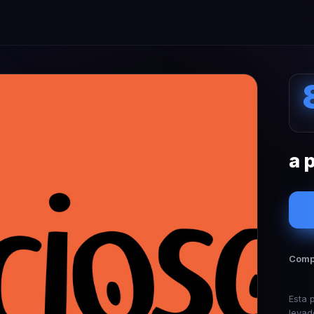
a 
Compa
Esta 
levad