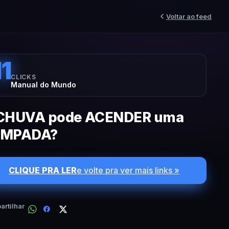
Voltar ao feed
11
CLICKS
Manual do Mundo
CHUVA pode ACENDER uma
ÂMPADA?
CLIQUE PRA LER
e volte pra ver mais links »
rtilhar