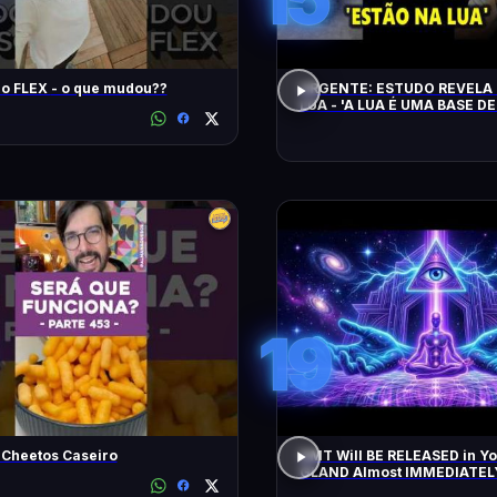
Song Pro FLEX - o que mudou??
URGENTE: ESTUDO REVELA 
LUA - 'A LUA É UMA BASE DE
CHEGAM NA TERRA EM 20 
19
 Cheetos Caseiro
DMT Will BE RELEASED in Y
GLAND Almost IMMEDIATEL
All Negative Blockages | 43