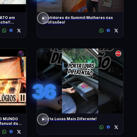
RATO em
Bastidores do Summit Mulheres nas
che!!
Profissões!
s | T2 -
36
 O MUNDO
Porta Luvas Mais Diferente!
anual da