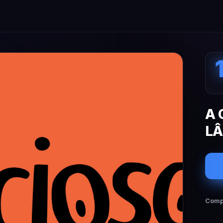
A 
L
Compa