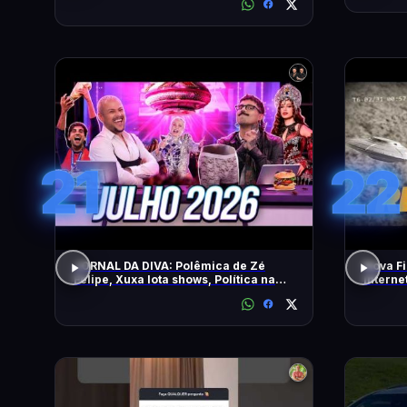
21
22
JORNAL DA DIVA: Polêmica de Zé
Nova Fi
Felipe, Xuxa lota shows, Política na
Intern
DiaTV