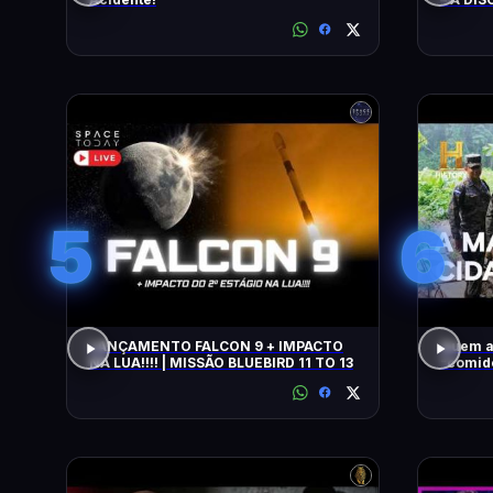
5
6
LANÇAMENTO FALCON 9 + IMPACTO
Quem a
NA LUA!!!! | MISSÃO BLUEBIRD 11 TO 13
"comido" por
COM WI