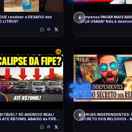
UE resolver o DESAFIO dos
Compensa PAGAR MAIS BA
 LITROS?
PEÇA USADA? Não é desman
QRCast com Renova Ecopeça
EP2
35
DITÁVEL? SÓ ANÚNCIO REAL!
MARCAS INDEPENDENTES:
 ATÉ R$70MIL ABAIXO da FIPE:
SECRETO DOS RELÓGIOS - M
S DE MANTER e CONFIÁVEIS!
Vida #011