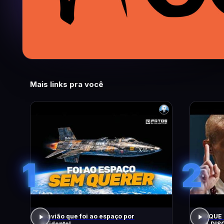
Mais links pra você
1
2
O avião que foi ao espaço por
FOQUE 
Acidente!
– A DIS