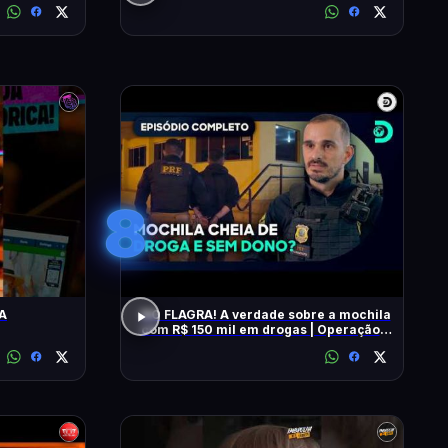
8
A
NO FLAGRA! A verdade sobre a mochila
com R$ 150 mil em drogas | Operação
Fronteira Brasil