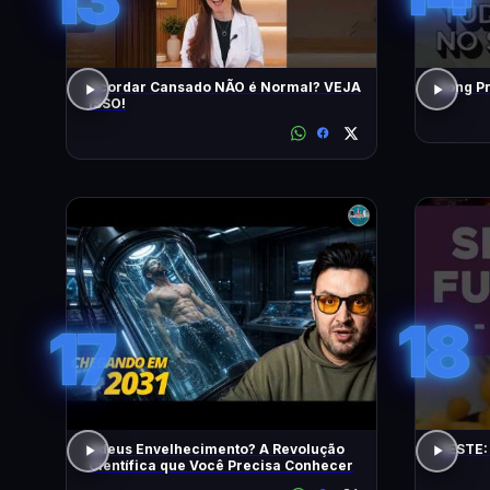
Acordar Cansado NÃO é Normal? VEJA
ISSO!
18
17
Adeus Envelhecimento? A Revolução
TESTE:
Científica que Você Precisa Conhecer