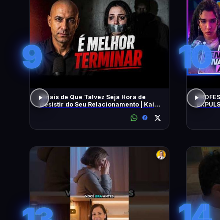
9
10
Sinais de Que Talvez Seja Hora de
PROFES
Desistir do Seu Relacionamento | Kaio
EXPULS
Nardel
univers
BEATRI
14
13