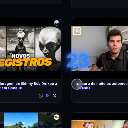
23
lmagem de Skinny Bob Deixou a
Leitura de notícias automot
et em Choque
XENÃO