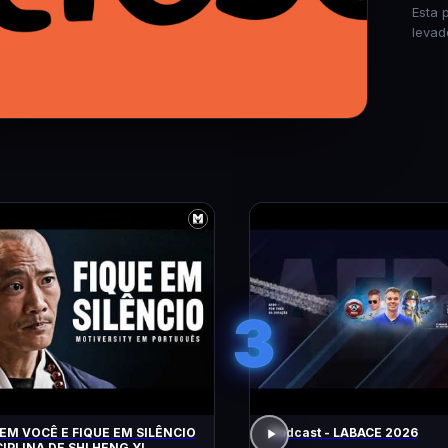
Esta 
levad
3
EM VOCÊ E FIQUE EM SILÊNCIO
Podcast - LABACE 2026
CIPLINA DE SHI HENG YI