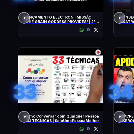
LANÇAMENTO ELECTRON | MISSÃO
CONSEG
"THE GRAIN GODDESS PROVIDES" | 2ª
QUATRO
TENTATIVA
33
34
Como Conversar com Qualquer Pessoa
INACRE
- 33 TÉCNICAS | SejaUmaPessoaMelhor
CARROS
BARATO