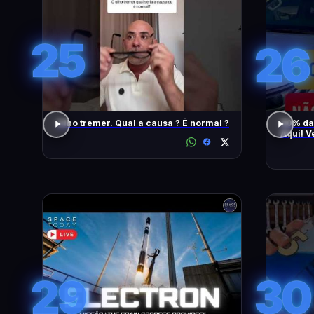
25
26
Olho tremer. Qual a causa ? É normal ?
90% da
Aqui! V
També
29
30