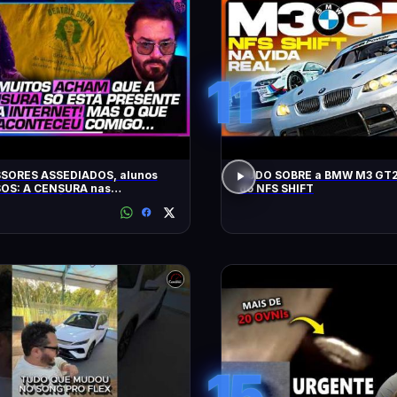
11
SORES ASSEDIADOS, alunos
TUDO SOBRE a BMW M3 GT2
OS: A CENSURA nas
do NFS SHIFT
idades - SÁVIO DI MAIO E
Z BUENO
15