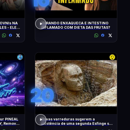
OVNIs NA
CURANDO ENXAQUECA E INTESTINO
LES - ELES
INFLAMADO COM DIETA DAS FRUTAS?
MINUTOS'
20
our PINEAL
Novas varreduras sugerem a
Y, Remove
existência de uma segunda Esfinge sob
2 Hz
as pirâmides