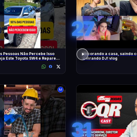
27
s Pessoas Não Percebe Isso
decorando a casa, saindo 
eja Este Toyota SW4 e Repare
e virando DJ! vlog
m
31