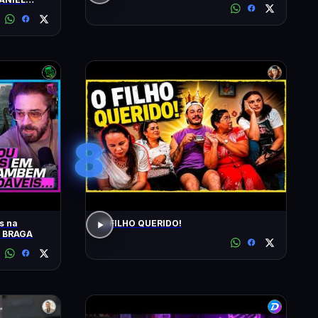
8
s na
O FILHO QUERIDO!
O BRAGA