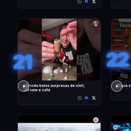
22
21
abrindo bolas surpresas de vinil,
O que 
sorvete e café