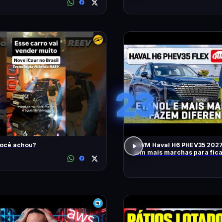
23
você achou?
GWM Haval H6 PHEV35 2027
tem mais marchas para fic
RÁPIDO