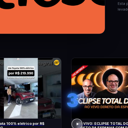
Esta 
levad
3
ta 100% elétrico por R$
AO VIVO: ECLIPSE TOTAL DO
0?
DIRETO DA ESPANHA COM D