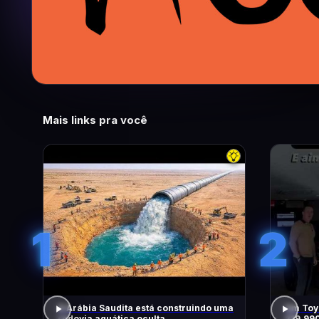
Mais links pra você
1
2
A Arábia Saudita está construindo uma
Um Toyo
rodovia aquática oculta
219.99