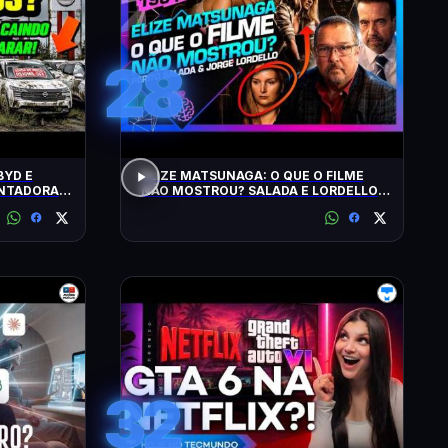
28
BYD E
ELIZE MATSUNAGA: O QUE O FILME
ONTADORAS
NÃO MOSTROU? SALADA E LORDELLO -
Inteligência Ltda. Podcast #1901
32