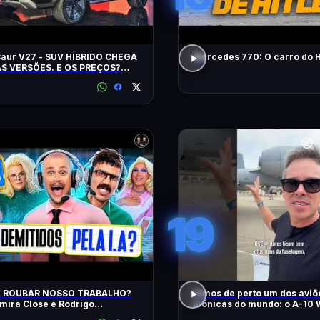
Caur V27 - SUV HÍBRIDO CHEGA
Mercedes 770: O carro do H
S VERSÕES. E OS PREÇOS?
ES? EQUIPAMENTOS? EU
!
19
AI ROUBAR NOSSO TRABALHO?
Vimos de perto um dos aviõ
ira Close e Rodrigo
icônicas do mundo: o A-10 
tador | Diva Ao Vivo na DiaTV