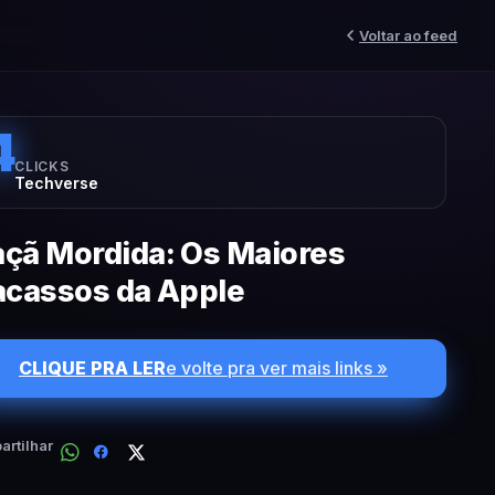
Voltar ao feed
4
CLICKS
Techverse
çã Mordida: Os Maiores
acassos da Apple
CLIQUE PRA LER
e volte pra ver mais links »
rtilhar