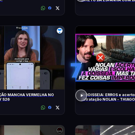
LOPEZ E VILELA !!!!!!
7
ÇÃO MANCHA VERMELHA NO
A ODISSEIA: ERROS e acerto
 S26
retratação NOLAN - THIAG