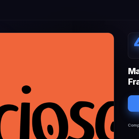
Ma
Fr
Compa