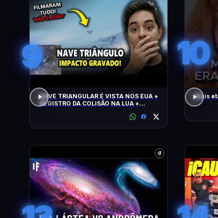
10
9
NAVE TRIANGULAR É VISTA NOS EUA +
Mais et
REGISTRO DA COLISÃO NA LUA +
ALERTA CLIMÁTICO
13
14