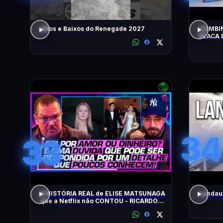
Altos e Baixos do Renegade 2027
COMBIN
PLACA 
HOJE!
34
33
A HISTÓRIA REAL de ELISE MATSUNAGA
Landau 
que a Netflix não CONTOU - RICARDO
SALADA E JORGE LORDELLO