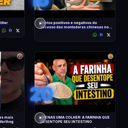
itler
Pontos positivos e negativos do
sucesso das montadoras chinesas no
Brasil
20
es mais
APENAS UMA COLHER: A FARINHA QUE
Warthog
DESENTOPE SEU INTESTINO