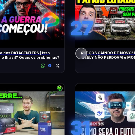
27
a dos DATACENTERS | Isso
PREÇOS CAINDO DE NOVO! 
 o Brasil? Quais os problemas?
GEELY NÃO PERDOAM e M
APELAM PRA LOCADORAS! O QUE
ACONTECEU?
31