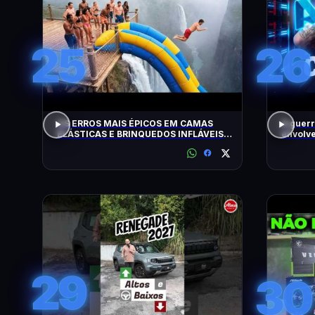
25
26
OS ERROS MAIS ÉPICOS EM CAMAS
A guerr
ELÁSTICAS E BRINQUEDOS INFLÁVEIS
envolve
FLAGRADOS PELAS CÂMERAS
29
30