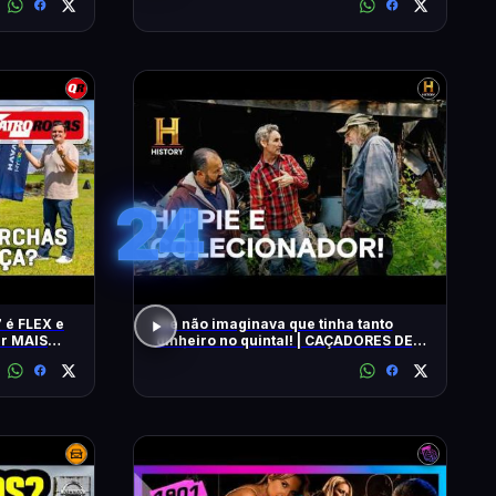
24
 é FLEX e
Ele não imaginava que tinha tanto
ar MAIS
dinheiro no quintal! | CAÇADORES DE
RELÍQUIAS | HISTORY