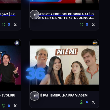
ação! | EP.
CHATGPT + FBI?! GOLPE DRIBLA ATÉ O
2FA! GTA 6 NA NETFLIX?! DUOLINGO
IRRITA USUÁRIOS! CHATGPT + FBI
36
e EVOLUIU
PAI É PAI | EMBRULHA PRA VIAGEM