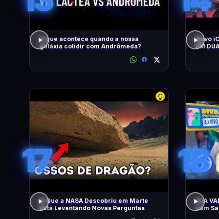
O que acontece quando a nossa
Novo i
galáxia colidir com Andrômeda?
EM DUA
MOTOR
CONTO
17
18
O Que a NASA Descobriu em Marte
A IA V
Está Levantando Novas Perguntas
com Sam
Apresen