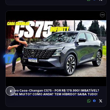
17
Novo Caoa-Changan CS75 - POR R$ 179.990! IMBATÍVEL?
BEBE MUITO? COMO ANDA? TEM HÍBRIDO? SAIBA TUDO!