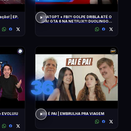
ação! | EP.
CHATGPT + FBI?! GOLPE DRIBLA ATÉ O
2FA! GTA 6 NA NETFLIX?! DUOLINGO
IRRITA USUÁRIOS! CHATGPT + FBI
36
e EVOLUIU
PAI É PAI | EMBRULHA PRA VIAGEM