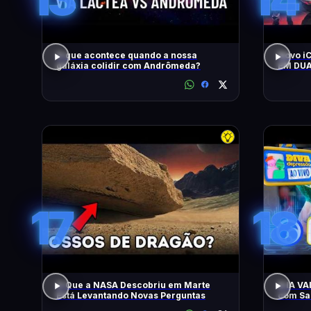
O que acontece quando a nossa
Novo i
galáxia colidir com Andrômeda?
EM DUA
MOTOR
CONTO
17
18
O Que a NASA Descobriu em Marte
A IA V
Está Levantando Novas Perguntas
com Sam
Apresen