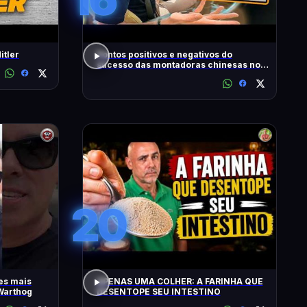
itler
Pontos positivos e negativos do
sucesso das montadoras chinesas no
Brasil
20
es mais
APENAS UMA COLHER: A FARINHA QUE
Warthog
DESENTOPE SEU INTESTINO