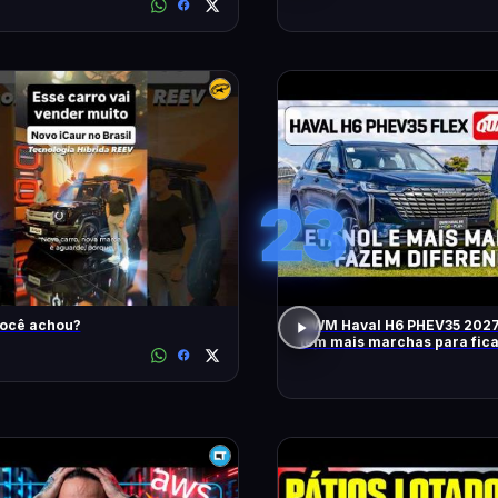
23
você achou?
GWM Haval H6 PHEV35 2027
tem mais marchas para fic
RÁPIDO