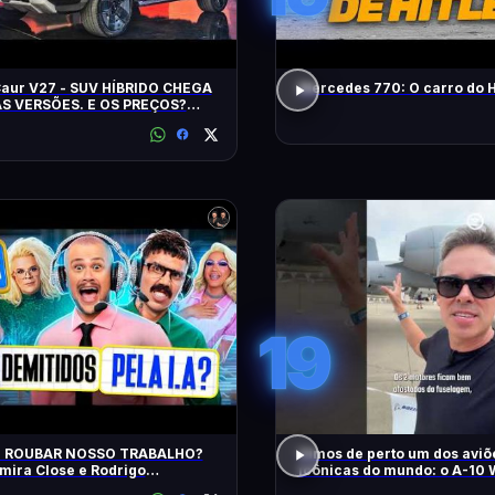
Caur V27 - SUV HÍBRIDO CHEGA
Mercedes 770: O carro do H
S VERSÕES. E OS PREÇOS?
ES? EQUIPAMENTOS? EU
!
19
AI ROUBAR NOSSO TRABALHO?
Vimos de perto um dos aviõ
ira Close e Rodrigo
icônicas do mundo: o A-10 
tador | Diva Ao Vivo na DiaTV