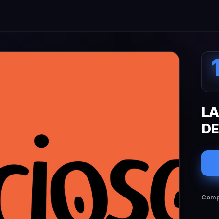
LA
DE
Compa