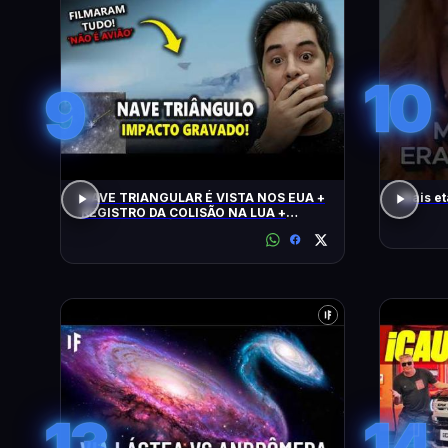
10
9
NAVE TRIANGULAR É VISTA NOS EUA +
Mais et
REGISTRO DA COLISÃO NA LUA +
ALERTA CLIMÁTICO
13
14