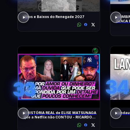
Altos e Baixos do Renegade 2027
COMBIN
PLACA 
HOJE!
34
33
A HISTÓRIA REAL de ELISE MATSUNAGA
Landau 
que a Netflix não CONTOU - RICARDO
SALADA E JORGE LORDELLO