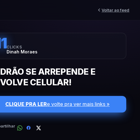
Voltar ao feed
11
CLICKS
Dinah Moraes
DRÃO SE ARREPENDE E
VOLVE CELULAR!
CLIQUE PRA LER
e volte pra ver mais links »
rtilhar