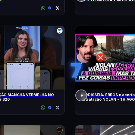
LOPEZ E VILELA !!!!!!
7
ÇÃO MANCHA VERMELHA NO
A ODISSEIA: ERROS e acerto
 S26
retratação NOLAN - THIAG