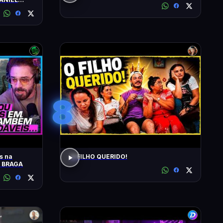
8
s na
O FILHO QUERIDO!
O BRAGA