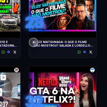
28
BYD E
ELIZE MATSUNAGA: O QUE O FILME
ONTADORAS
NÃO MOSTROU? SALADA E LORDELLO -
Inteligência Ltda. Podcast #1901
32