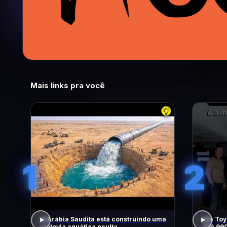
Mais links pra você
1
2
A Arábia Saudita está construindo uma
Um Toyo
rodovia aquática oculta
219.99