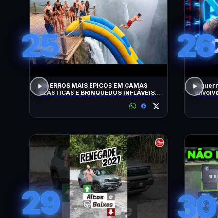
25
26
OS ERROS MAIS ÉPICOS EM CAMAS
A guerr
ELÁSTICAS E BRINQUEDOS INFLÁVEIS
envolve
FLAGRADOS PELAS CÂMERAS
29
30