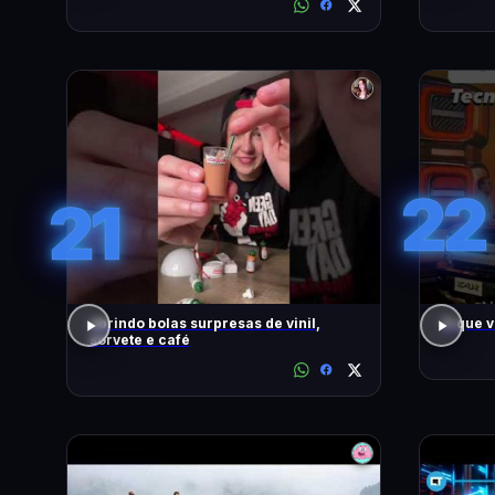
22
21
abrindo bolas surpresas de vinil,
O que 
sorvete e café