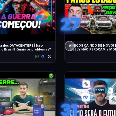
27
a dos DATACENTERS | Isso
PREÇOS CAINDO DE NOVO! 
 o Brasil? Quais os problemas?
GEELY NÃO PERDOAM e M
APELAM PRA LOCADORAS! O QUE
ACONTECEU?
31