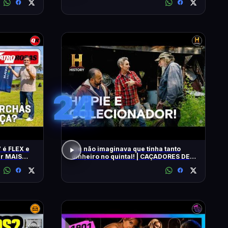
24
 é FLEX e
Ele não imaginava que tinha tanto
ar MAIS
dinheiro no quintal! | CAÇADORES DE
RELÍQUIAS | HISTORY