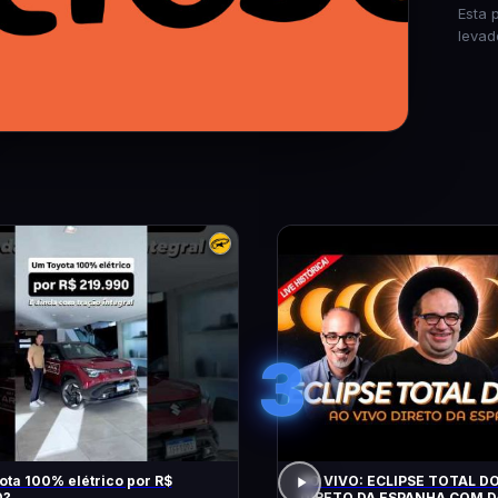
Esta 
levad
3
ta 100% elétrico por R$
AO VIVO: ECLIPSE TOTAL DO
0?
DIRETO DA ESPANHA COM D