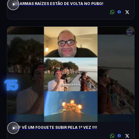
AS ARMAS RAÍZES ESTÃO DE VOLTA NO PUBG!
15
ACF VÊ UM FOGUETE SUBIR PELA 1ª VEZ !!!!