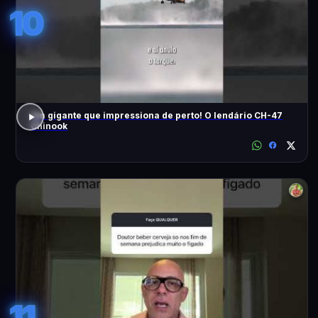
10
Um gigante que impressiona de perto! O lendário CH-47
Chinook
11