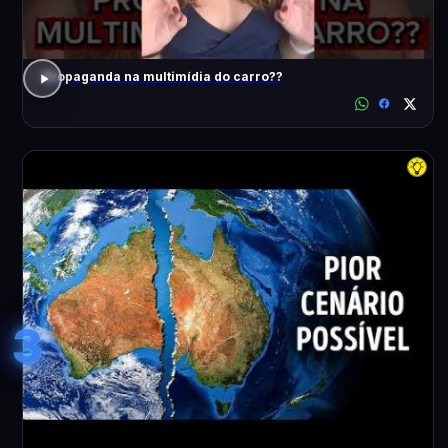
Propaganda na multimídia do carro??
3