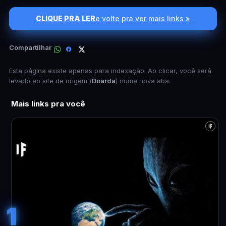
CLIQUE PRA LER
e volte pra ver mais links »
Compartilhar
Esta página existe apenas para indexação. Ao clicar, você será
levado ao site de origem (
Doarda
) numa nova aba.
Mais links pra você
1