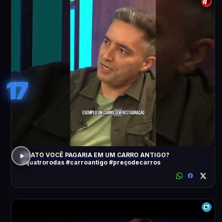
17
QUATO VOCÊ PAGARIA EM UM CARRO ANTIGO?
#quatrorodas #carroantigo #preçodecarros