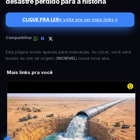
desastre perdido para a história
CLIQUE PRA LER
e volte pra ver mais links »
Compartilhar
Esta página existe apenas para indexação. Ao clicar, você será
levado ao site de origem (
INCRÍVEL
) numa nova aba.
Mais links pra você