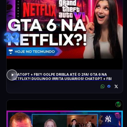
32
CHATGPT + FBI?! GOLPE DRIBLA ATÉ O 2FA! GTA 6 NA
NETFLIX?! DUOLINGO IRRITA USUÁRIOS! CHATGPT + FBI