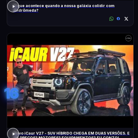
O que acontece quando a nossa galáxia colidir com
Andrômeda?
16
Novo iCaur V27 - SUV HÍBRIDO CHEGA EM DUAS VERSÕES. E
OS PREÇOS? MOTORES? EQUIPAMENTOS? EU CONTO!