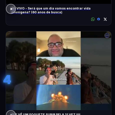
AO VIVO - Será que um dia vamos encontrar vida
alienígena? (60 anos de busca)
4
ACF VÊ UM FOGUETE SUBIR PELA 1ª VEZ !!!!