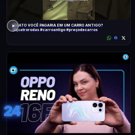
QUATO VOCÊ PAGARIA EM UM CARRO ANTIGO?
#quatrorodas #carroantigo #preçodecarros
24