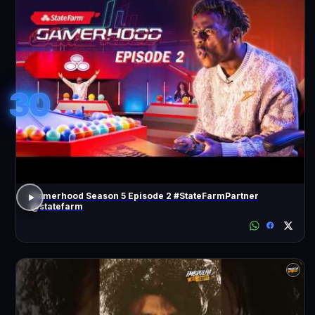
30
Gamerhood Season 5 Episode 2 #StateFarmPartner
@statefarm