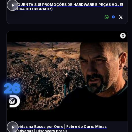
ESQUENTA 8.8! PROMOÇÕES DE HARDWARE E PEÇAS HOJE!
(HORA DO UPGRADE!)
26
Dúvidas na Busca por Ouro | Febre do Ouro: Minas
Reativadas | Discovery Brasil