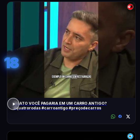
18
QUATO VOCÊ PAGARIA EM UM CARRO ANTIGO?
#quatrorodas #carroantigo #preçodecarros