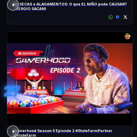
De SECAS a ALAGAMENTOS: O que EL NIÑO pode CAUSAR?
- SÉRGIO SACANI
27
Gamerhood Season 5 Episode 2 #StateFarmPartner
@statefarm