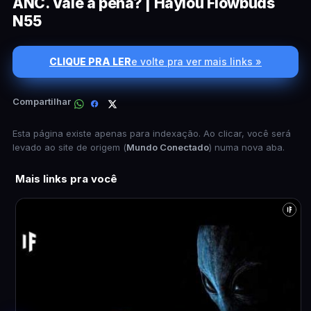
ANC. Vale a pena? | Haylou Flowbuds
N55
CLIQUE PRA LER
e volte pra ver mais links »
Compartilhar
Esta página existe apenas para indexação. Ao clicar, você será
levado ao site de origem (
Mundo Conectado
) numa nova aba.
Mais links pra você