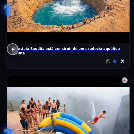
1
A Arábia Saudita está construindo uma rodovia aquática
oculta
2