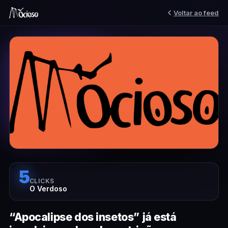
Voltar ao feed
5
CLICKS
O Verdoso
“Apocalipse dos insetos” já está