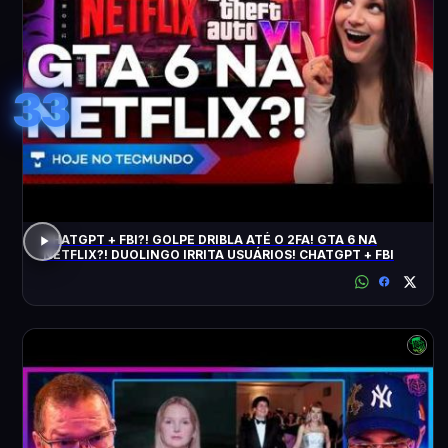
33
CHATGPT + FBI?! GOLPE DRIBLA ATÉ O 2FA! GTA 6 NA
NETFLIX?! DUOLINGO IRRITA USUÁRIOS! CHATGPT + FBI