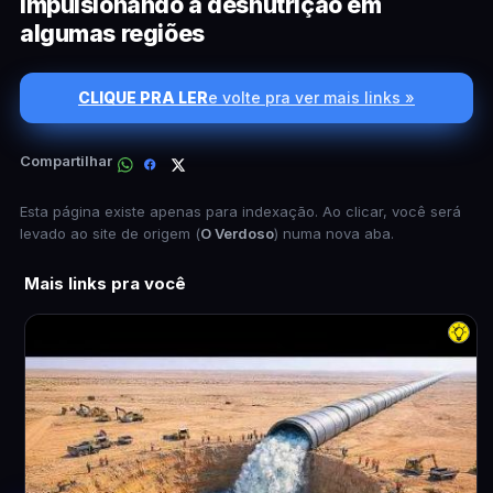
impulsionando a desnutrição em
algumas regiões
CLIQUE PRA LER
e volte pra ver mais links »
Compartilhar
Esta página existe apenas para indexação. Ao clicar, você será
levado ao site de origem (
O Verdoso
) numa nova aba.
Mais links pra você