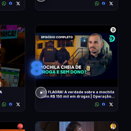
8
A
NO FLAGRA! A verdade sobre a mochila
com R$ 150 mil em drogas | Operação
Fronteira Brasil