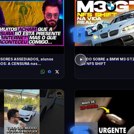
11
SORES ASSEDIADOS, alunos
TUDO SOBRE a BMW M3 GT2
OS: A CENSURA nas
do NFS SHIFT
idades - SÁVIO DI MAIO E
Z BUENO
15