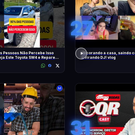
27
s Pessoas Não Percebe Isso
decorando a casa, saindo 
eja Este Toyota SW4 e Repare
e virando DJ! vlog
m
31