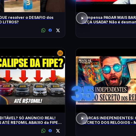
UE resolver o DESAFIO dos
Compensa PAGAR MAIS BA
 LITROS?
PEÇA USADA? Não é desman
QRCast com Renova Ecopeça
EP2
35
DITÁVEL? SÓ ANÚNCIO REAL!
MARCAS INDEPENDENTES:
 ATÉ R$70MIL ABAIXO da FIPE:
SECRETO DOS RELÓGIOS - M
S DE MANTER e CONFIÁVEIS!
Vida #011