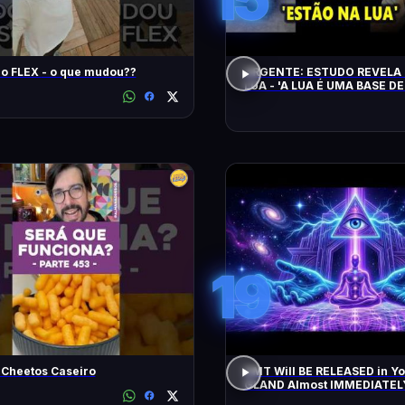
Song Pro FLEX - o que mudou??
URGENTE: ESTUDO REVELA 
LUA - 'A LUA É UMA BASE DE
CHEGAM NA TERRA EM 20 
19
 Cheetos Caseiro
DMT Will BE RELEASED in Y
GLAND Almost IMMEDIATEL
All Negative Blockages | 43