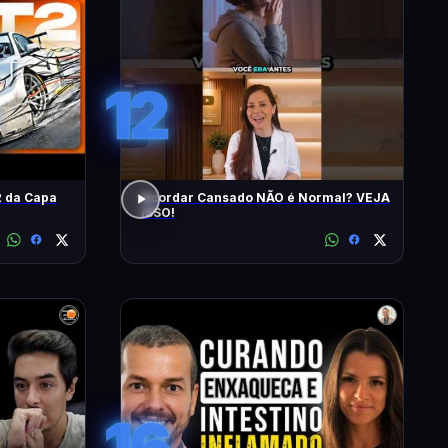
12
 da Capa
Acordar Cansado NÃO é Normal? VEJA
ISSO!
16