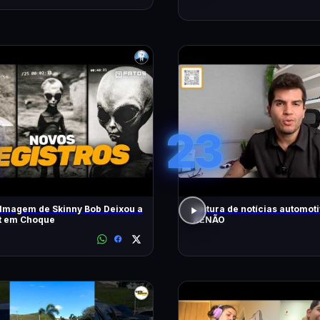
23
lmagem de Skinny Bob Deixou a
Leitura de notícias automot
et em Choque
XENÃO