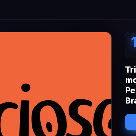
Tr
mo
Pe
Br