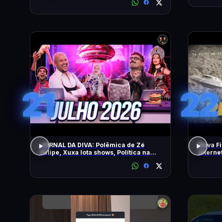
21
22
JORNAL DA DIVA: Polêmica de Zé
Nova Fi
Felipe, Xuxa lota shows, Política na
Intern
DiaTV