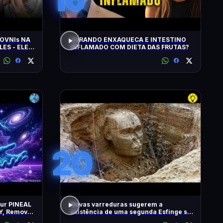
OVNIs NA
CURANDO ENXAQUECA E INTESTINO
LES - ELES
INFLAMADO COM DIETA DAS FRUTAS?
MINUTOS'
20
our PINEAL
Novas varreduras sugerem a
Y, Remove
existência de uma segunda Esfinge sob
2 Hz
as pirâmides