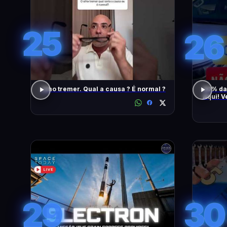
25
26
Olho tremer. Qual a causa ? É normal ?
90% da
Aqui! V
També
29
30