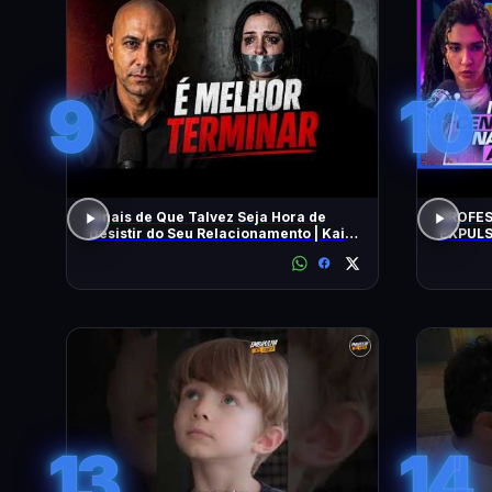
9
10
Sinais de Que Talvez Seja Hora de
PROFES
Desistir do Seu Relacionamento | Kaio
EXPULS
Nardel
univers
BEATRI
13
14