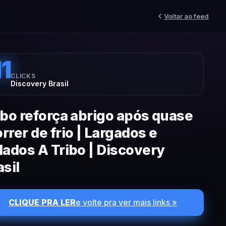
Voltar ao feed
11
CLICKS
Discovery Brasil
ibo reforça abrigo após quase
rrer de frio | Largados e
lados A Tribo | Discovery
asil
CLIQUE PRA LER
e volte pra ver mais links »