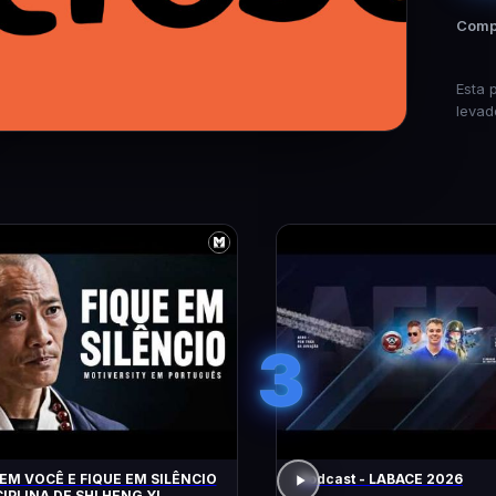
Compa
Esta 
levad
3
EM VOCÊ E FIQUE EM SILÊNCIO
Podcast - LABACE 2026
CIPLINA DE SHI HENG YI