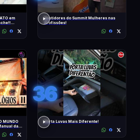
RATO em
Bastidores do Summit Mulheres nas
che!!
Profissões!
s | T2 -
36
 O MUNDO
Porta Luvas Mais Diferente!
anual da