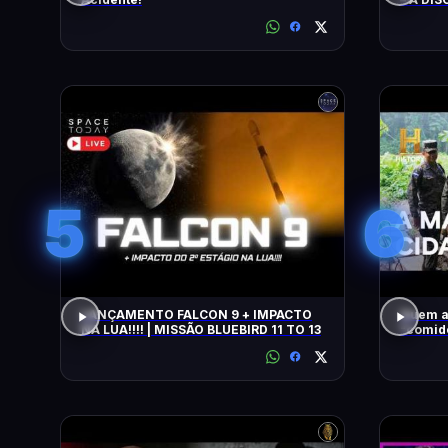
5
6
LANÇAMENTO FALCON 9 + IMPACTO
Quem a
NA LUA!!!! | MISSÃO BLUEBIRD 11 TO 13
"comido" por
COM WI