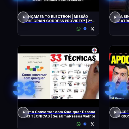
LANÇAMENTO ELECTRON | MISSÃO
CONSEG
"THE GRAIN GODDESS PROVIDES" | 2ª
QUATRO
TENTATIVA
33
34
Como Conversar com Qualquer Pessoa
INACRE
- 33 TÉCNICAS | SejaUmaPessoaMelhor
CARROS
BARATO