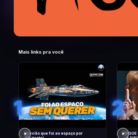
Mais links pra você
1
2
O avião que foi ao espaço por
FOQUE 
Acidente!
– A DIS