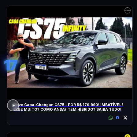
17
Novo Caoa-Changan CS75 - POR R$ 179.990! IMBATÍVEL?
BEBE MUITO? COMO ANDA? TEM HÍBRIDO? SAIBA TUDO!