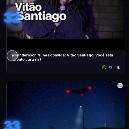
32
Whindersson Nunes convida: Vitão Santiago! Você está
pronto para rir?
33