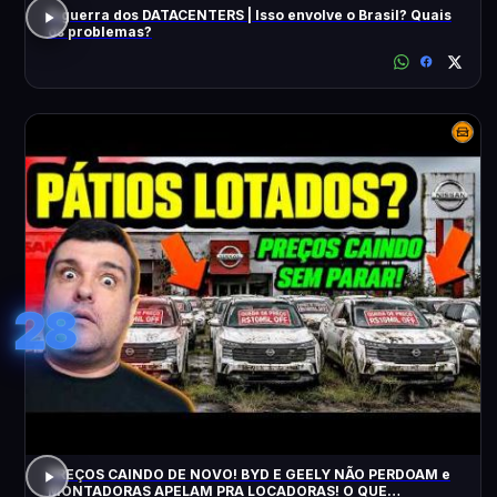
A guerra dos DATACENTERS | Isso envolve o Brasil? Quais
os problemas?
28
PREÇOS CAINDO DE NOVO! BYD E GEELY NÃO PERDOAM e
MONTADORAS APELAM PRA LOCADORAS! O QUE