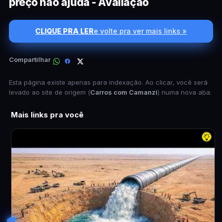
preço não ajuda - Avaliação
CLIQUE PRA LER
e volte pra ver mais links »
Compartilhar
Esta página existe apenas para indexação. Ao clicar, você será
levado ao site de origem (
Carros com Camanzi
) numa nova aba.
Mais links pra você