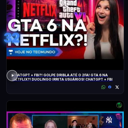
32
CHATGPT + FBI?! GOLPE DRIBLA ATÉ O 2FA! GTA 6 NA
NETFLIX?! DUOLINGO IRRITA USUÁRIOS! CHATGPT + FBI