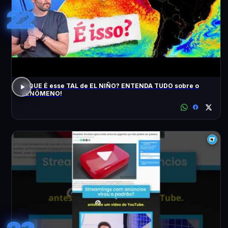
22
O QUE É esse TAL de EL NIÑO? ENTENDA TUDO sobre o
FENÔMENO!