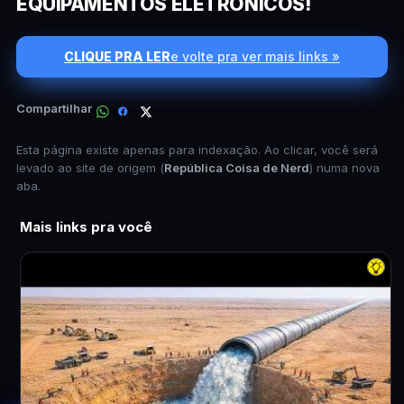
EQUIPAMENTOS ELETRÔNICOS!
CLIQUE PRA LER
e volte pra ver mais links »
Compartilhar
Esta página existe apenas para indexação. Ao clicar, você será
levado ao site de origem (
República Coisa de Nerd
) numa nova
aba.
Mais links pra você