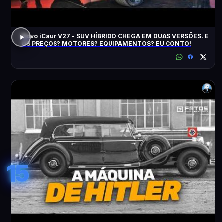
Novo iCaur V27 - SUV HÍBRIDO CHEGA EM DUAS VERSÕES. E
OS PREÇOS? MOTORES? EQUIPAMENTOS? EU CONTO!
15