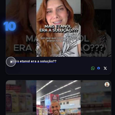
10
Mais etanol era a solução??