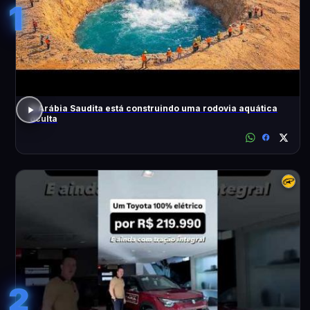
1
A Arábia Saudita está construindo uma rodovia aquática
oculta
2