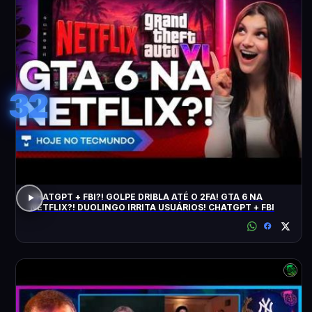
32
CHATGPT + FBI?! GOLPE DRIBLA ATÉ O 2FA! GTA 6 NA
NETFLIX?! DUOLINGO IRRITA USUÁRIOS! CHATGPT + FBI