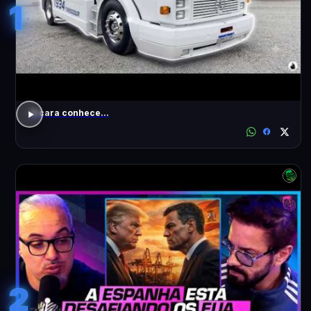
1
O cara conhece...
2