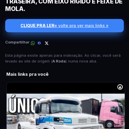
TRASEIRA, COM EIXO RÍGIDO E FEIXE DE
MOLA.
CLIQUE PRA LER
e volte pra ver mais links »
Compartilhar
Esta página existe apenas para indexação. Ao clicar, você será
levado ao site de origem (
A Roda
) numa nova aba.
Mais links pra você