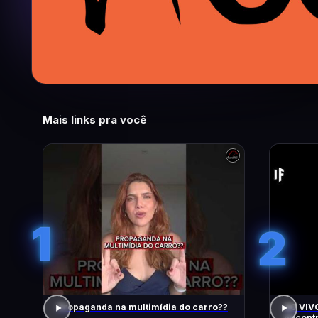
Mais links pra você
1
2
Propaganda na multimídia do carro??
AO VIVO
encontr