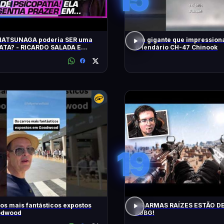
MATSUNAGA poderia SER uma
Um gigante que impressiona
ATA? - RICARDO SALADA E
O lendário CH-47 Chinook
LORDELLO
19
os mais fantásticos expostos
AS ARMAS RAÍZES ESTÃO D
odwood
PUBG!