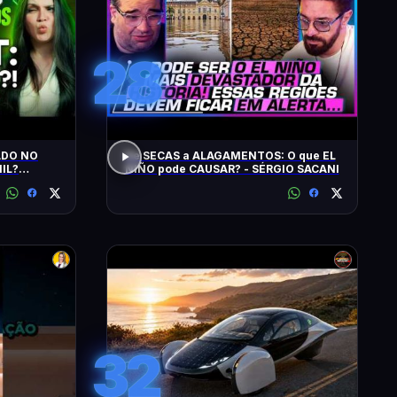
28
ADO NO
De SECAS a ALAGAMENTOS: O que EL
IL?
NIÑO pode CAUSAR? - SÉRGIO SACANI
SPACEX,
32