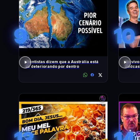
9
10
Cientistas dizem que a Austrália está
Ao vivo
se deteriorando por dentro
Podcas
13
14