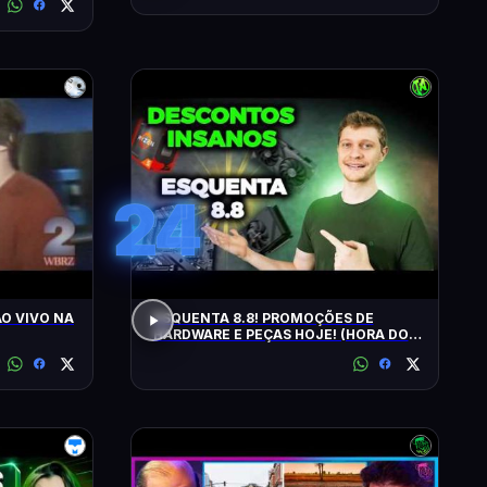
24
O VIVO NA
ESQUENTA 8.8! PROMOÇÕES DE
HARDWARE E PEÇAS HOJE! (HORA DO
UPGRADE!)