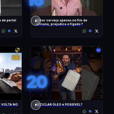
 de perto!
Beber cerveja apenas no fim de
semana, prejudica o fígado ?
20
E VOLTA NO
RECICLAR ÓLEO é POSSÍVEL?