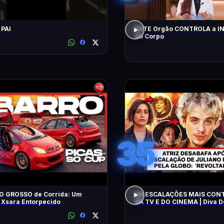
 PAI
ESTE Orgão CONTROLA a 
do Corpo
35
O GROSSO de Corrida: Um
AS ESCALAÇÕES MAIS CON
 Xsara Entorpecido
DA TV E DO CINEMA | Diva 