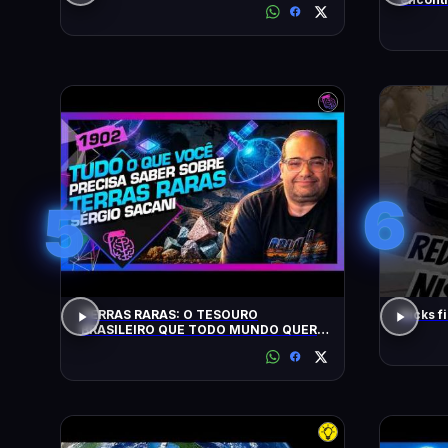
busca)
6
5
TERRAS RARAS: O TESOURO
Kicks f
BRASILEIRO QUE TODO MUNDO QUER:
SACANI - Inteligência Ltda. Podcast
#1902