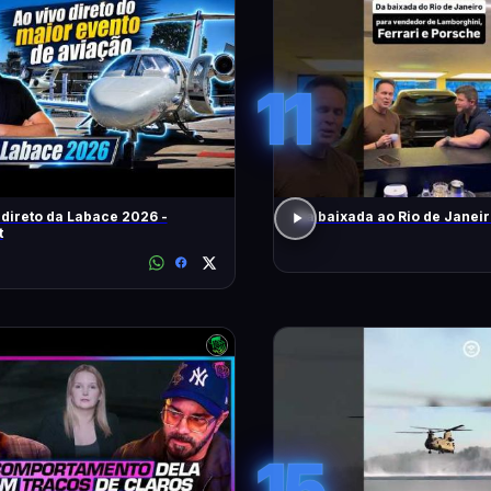
11
 direto da Labace 2026 -
Da baixada ao Rio de Janei
t
15