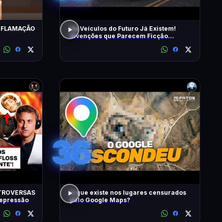
INFLAMAÇÃO
Os Veículos do Futuro Já Existem!
Invenções que Parecem Ficção
Científica!
36
TROVERSAS
O que existe nos lugares censurados
Depressão
pelo Google Maps?