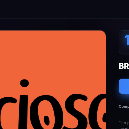
BR
Compa
Esta 
levad