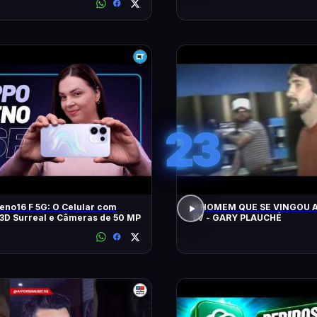
23
no16 F 5G: O Celular com
O HOMEM QUE SE VINGOU A
3D Surreal e Câmeras de 50 MP
TV - GARY PLAUCHÉ