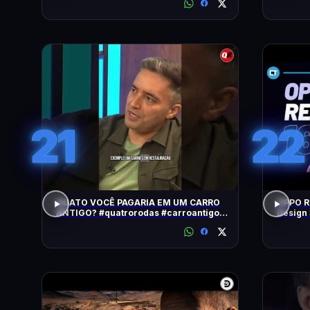
21
22
QUATO VOCÊ PAGARIA EM UM CARRO
OPPO Re
ANTIGO? #quatrorodas #carroantigo
Design 
#preçodecarros