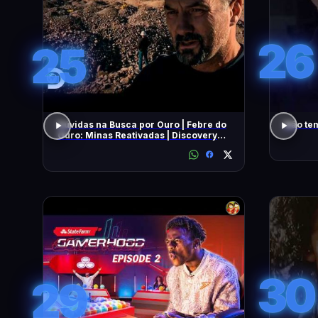
26
25
Dúvidas na Busca por Ouro | Febre do
Não tem
Ouro: Minas Reativadas | Discovery
Brasil
30
29