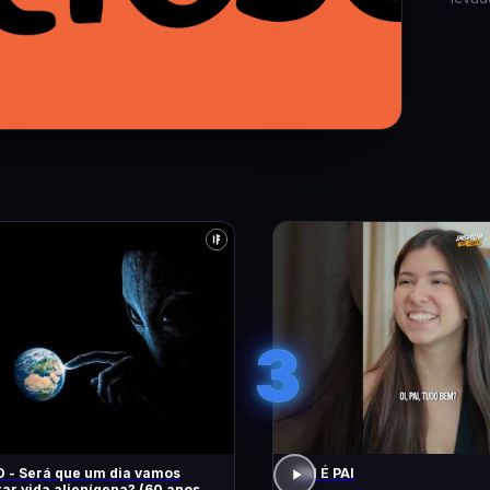
3
 - Será que um dia vamos
PAI É PAI
ar vida alienígena? (60 anos de