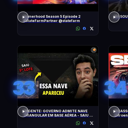
Gamerhood Season 5 Episode 2
EU SOU
#StateFarmPartner @statefarm
33
34
URGENTE: GOVERNO ADMITE NAVE
PICASS
TRIANGULAR EM BASE AÉREA - SAIU O
Citroen
5º LOTE DE ARQUIVOS OVNI