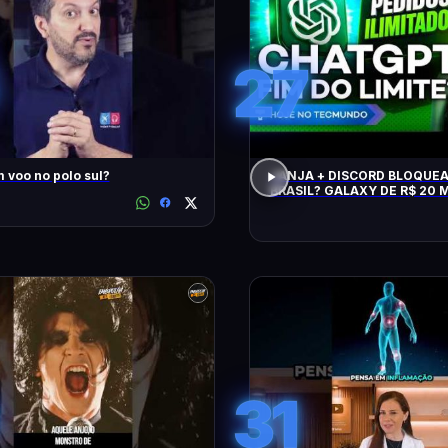
27
 voo no polo sul?
JANJA + DISCORD BLOQUE
BRASIL? GALAXY DE R$ 20 M
CHATGPT, GTA 6, SWITCH, 
NPM E +
31