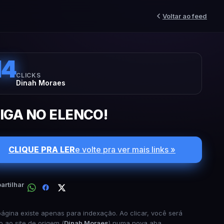
Voltar ao feed
14
CLICKS
Dinah Moraes
IGA NO ELENCO!
CLIQUE PRA LER
e volte pra ver mais links »
rtilhar
página existe apenas para indexação. Ao clicar, você será
o ao site de origem (
Dinah Moraes
) numa nova aba.