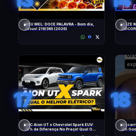
MEU MEL: DOCE PALAVRA - Bom dia,
ELIZE 
Jesus! 219/365 (2026)
PSICOP
JORGE 
17
18
GAC Aion UT x Chevrolet Spark EUV:
Os carr
10% de Diferença No Preço! Qual O
em Go
Melhor Elétrico?