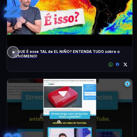
22
O QUE É esse TAL de EL NIÑO? ENTENDA TUDO sobre o
FENÔMENO!