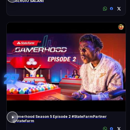
- SÉRGIO SACANI
27
Gamerhood Season 5 Episode 2 #StateFarmPartner
@statefarm