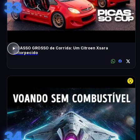
33
PICASSO GROSSO de Corrida: Um Citroen Xsara
Entorpecido
34