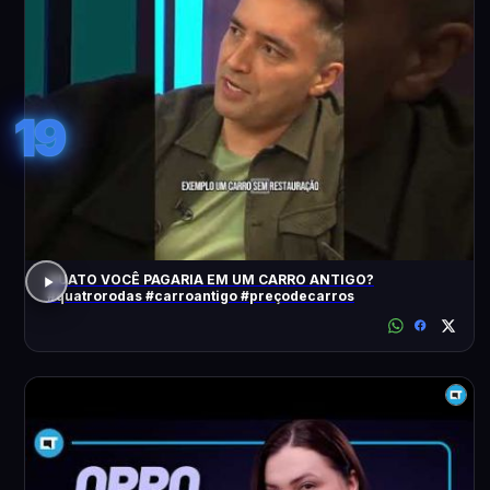
19
QUATO VOCÊ PAGARIA EM UM CARRO ANTIGO?
#quatrorodas #carroantigo #preçodecarros