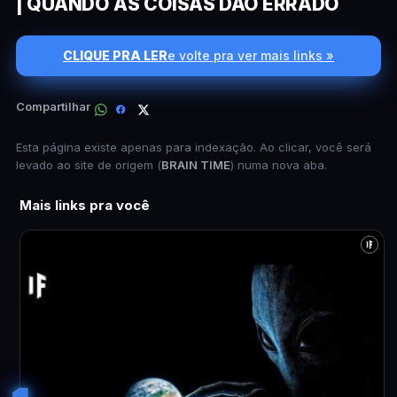
| QUANDO AS COISAS DÃO ERRADO
CLIQUE PRA LER
e volte pra ver mais links »
Compartilhar
Esta página existe apenas para indexação. Ao clicar, você será
levado ao site de origem (
BRAIN TIME
) numa nova aba.
Mais links pra você