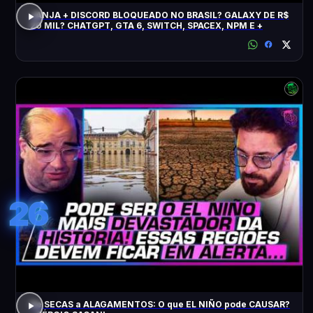
JANJA + DISCORD BLOQUEADO NO BRASIL? GALAXY DE R$
20 MIL? CHATGPT, GTA 6, SWITCH, SPACEX, NPM E +
26
De SECAS a ALAGAMENTOS: O que EL NIÑO pode CAUSAR?