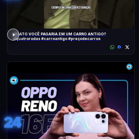
QUATO VOCÊ PAGARIA EM UM CARRO ANTIGO?
#quatrorodas #carroantigo #preçodecarros
24