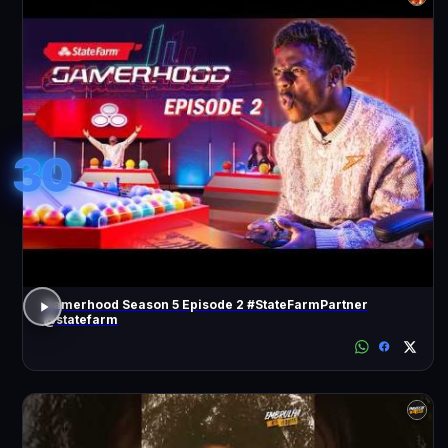
30
Gamerhood Season 5 Episode 2 #StateFarmPartner
@statefarm