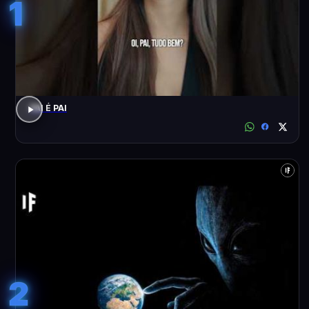
1
PAI É PAI
2