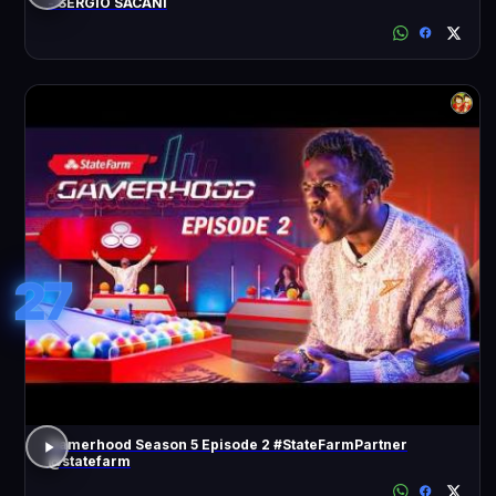
- SÉRGIO SACANI
27
Gamerhood Season 5 Episode 2 #StateFarmPartner
@statefarm