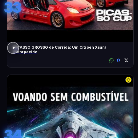
33
PICASSO GROSSO de Corrida: Um Citroen Xsara
Entorpecido
34