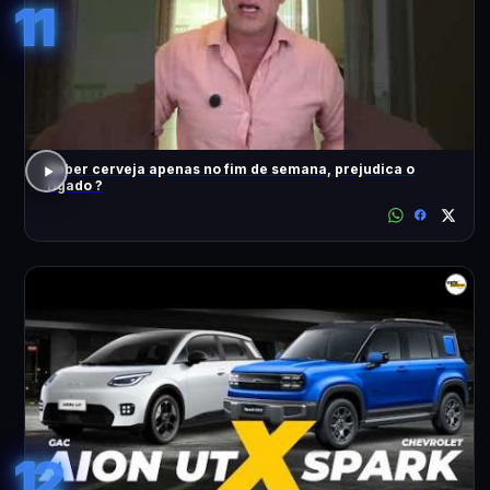
11
Beber cerveja apenas no fim de semana, prejudica o
fígado ?
12