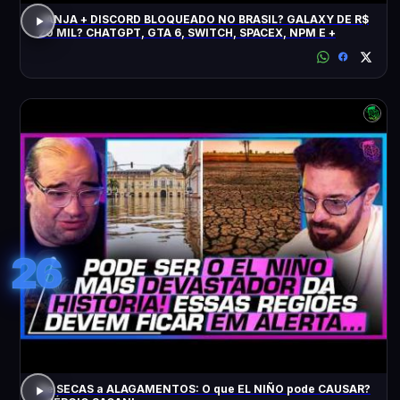
JANJA + DISCORD BLOQUEADO NO BRASIL? GALAXY DE R$
20 MIL? CHATGPT, GTA 6, SWITCH, SPACEX, NPM E +
26
De SECAS a ALAGAMENTOS: O que EL NIÑO pode CAUSAR?