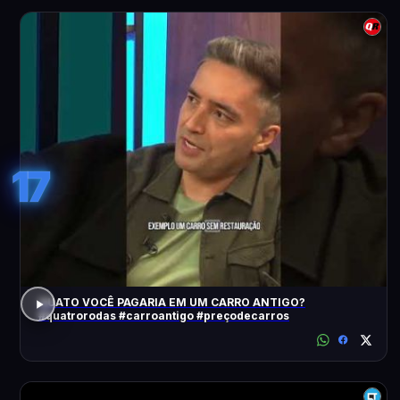
17
QUATO VOCÊ PAGARIA EM UM CARRO ANTIGO?
#quatrorodas #carroantigo #preçodecarros