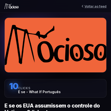
Voltar ao feed
10
CLICKS
E se - What If Português
E se os EUA assumissem o controle do