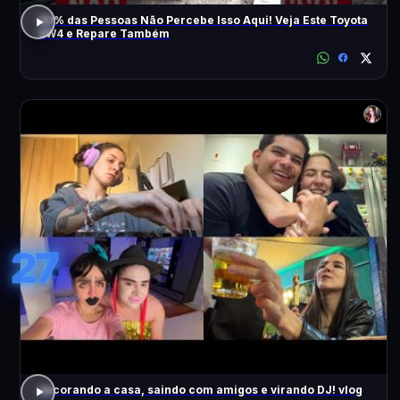
90% das Pessoas Não Percebe Isso Aqui! Veja Este Toyota
SW4 e Repare Também
27
decorando a casa, saindo com amigos e virando DJ! vlog