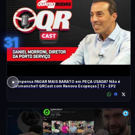
31
Compensa PAGAR MAIS BARATO em PEÇA USADA? Não é
desmanche!! QRCast com Renova Ecopeças | T2 - EP2