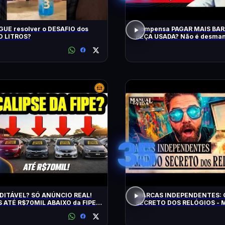
UE resolver o DESAFIO dos
Compensa PAGAR MAIS BA
 LITROS?
PEÇA USADA? Não é desman
QRCast com Renova Ecopeça
EP2
35
DITÁVEL? SÓ ANÚNCIO REAL!
MARCAS INDEPENDENTES:
 ATÉ R$70MIL ABAIXO da FIPE:
SECRETO DOS RELÓGIOS - M
S DE MANTER e CONFIÁVEIS!
Vida #011