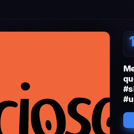
Me
qu
#s
#u