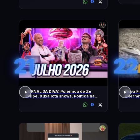
21
22
JORNAL DA DIVA: Polêmica de Zé
Nova Fi
Felipe, Xuxa lota shows, Política na
Intern
DiaTV