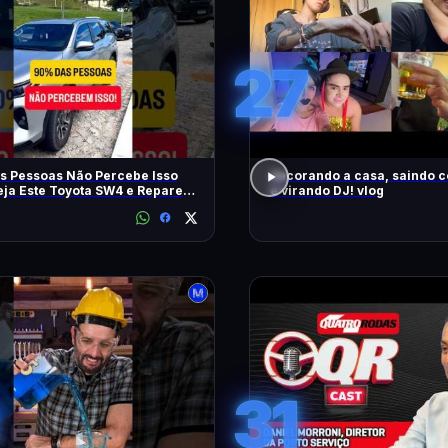
27
s Pessoas Não Percebe Isso
decorando a casa, saindo 
eja Este Toyota SW4 e Repare
e virando DJ! vlog
m
31