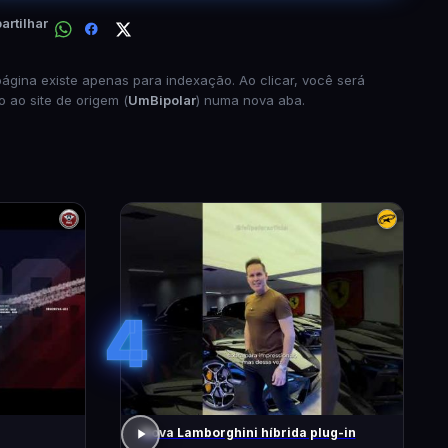
rtilhar
página existe apenas para indexação. Ao clicar, você será
o ao site de origem (
UmBipolar
) numa nova aba.
4
Nova Lamborghini híbrida plug-in