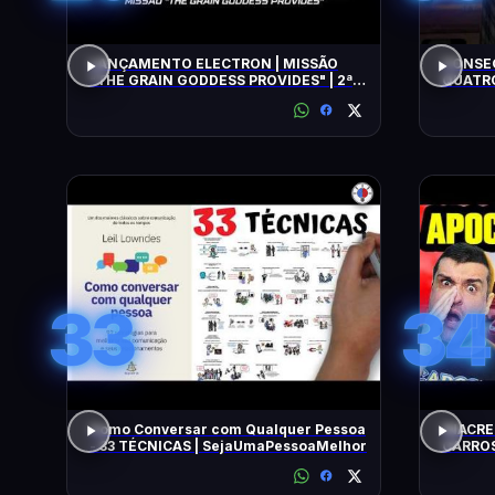
LANÇAMENTO ELECTRON | MISSÃO
CONSEG
"THE GRAIN GODDESS PROVIDES" | 2ª
QUATRO
TENTATIVA
33
34
Como Conversar com Qualquer Pessoa
INACRE
- 33 TÉCNICAS | SejaUmaPessoaMelhor
CARROS
BARATO