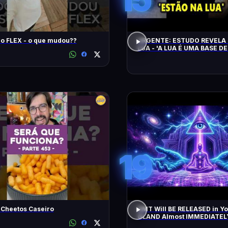
Song Pro FLEX - o que mudou??
URGENTE: ESTUDO REVELA 
LUA - 'A LUA É UMA BASE DE
CHEGAM NA TERRA EM 20 
19
 Cheetos Caseiro
DMT Will BE RELEASED in Y
GLAND Almost IMMEDIATEL
All Negative Blockages | 43