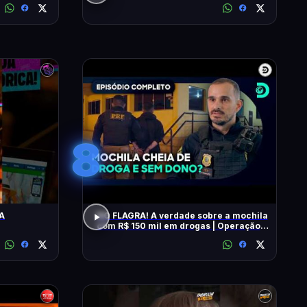
8
A
NO FLAGRA! A verdade sobre a mochila
com R$ 150 mil em drogas | Operação
Fronteira Brasil