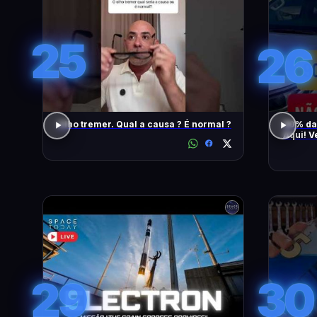
25
26
Olho tremer. Qual a causa ? É normal ?
90% da
Aqui! V
També
29
30