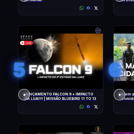
5
6
LANÇAMENTO FALCON 9 + IMPACTO
Quem a
NA LUA!!!! | MISSÃO BLUEBIRD 11 TO 13
"comido" por
COM WI