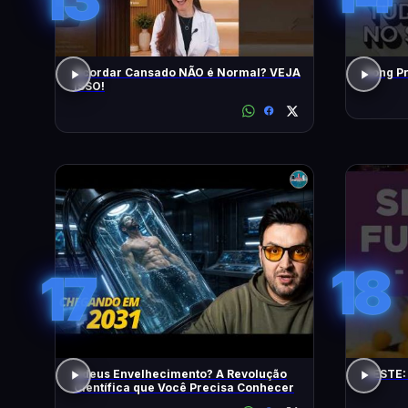
Acordar Cansado NÃO é Normal? VEJA
ISSO!
18
17
Adeus Envelhecimento? A Revolução
TESTE:
Científica que Você Precisa Conhecer