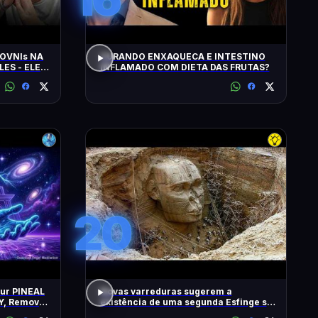
OVNIs NA
CURANDO ENXAQUECA E INTESTINO
LES - ELES
INFLAMADO COM DIETA DAS FRUTAS?
MINUTOS'
20
our PINEAL
Novas varreduras sugerem a
Y, Remove
existência de uma segunda Esfinge sob
2 Hz
as pirâmides