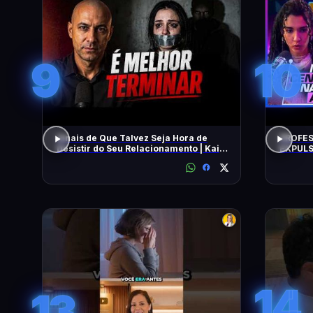
9
10
Sinais de Que Talvez Seja Hora de
PROFES
Desistir do Seu Relacionamento | Kaio
EXPULS
Nardel
univers
BEATRI
14
13