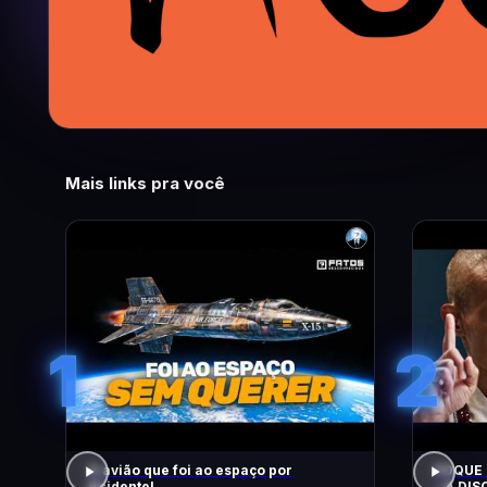
Mais links pra você
1
2
O avião que foi ao espaço por
FOQUE 
Acidente!
– A DIS