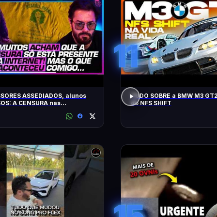
11
SORES ASSEDIADOS, alunos
TUDO SOBRE a BMW M3 GT2
OS: A CENSURA nas
do NFS SHIFT
idades - SÁVIO DI MAIO E
Z BUENO
15