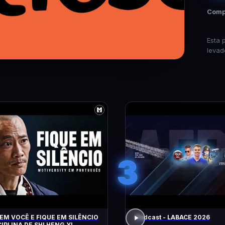
Compa
Esta 
levad
3
EM VOCÊ E FIQUE EM SILÊNCIO
Podcast - LABACE 2026
CIPLINA DE SHI HENG YI