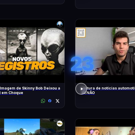
23
lmagem de Skinny Bob Deixou a
Leitura de notícias automot
et em Choque
XENÃO