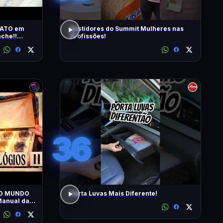
RATO em
Bastidores do Summit Mulheres nas
che!!
Profissões!
s | T2 -
36
 O MUNDO
Porta Luvas Mais Diferente!
anual da