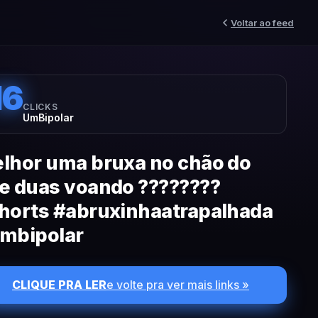
Voltar ao feed
16
CLICKS
UmBipolar
lhor uma bruxa no chão do
e duas voando ????????
horts #abruxinhaatrapalhada
mbipolar
CLIQUE PRA LER
e volte pra ver mais links »