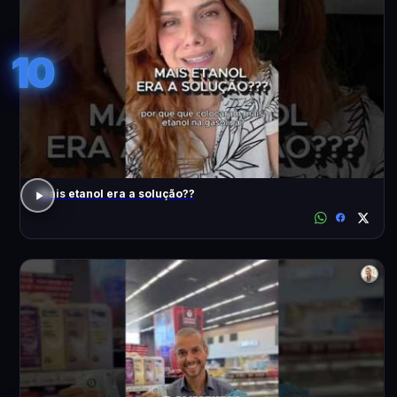
10
Mais etanol era a solução??