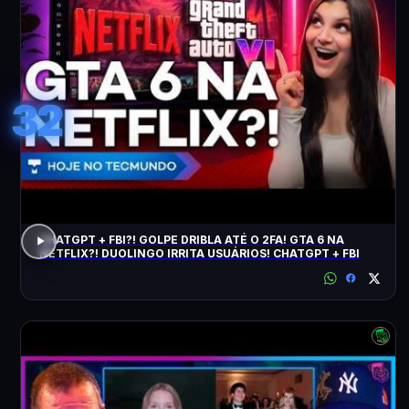
32
CHATGPT + FBI?! GOLPE DRIBLA ATÉ O 2FA! GTA 6 NA
NETFLIX?! DUOLINGO IRRITA USUÁRIOS! CHATGPT + FBI