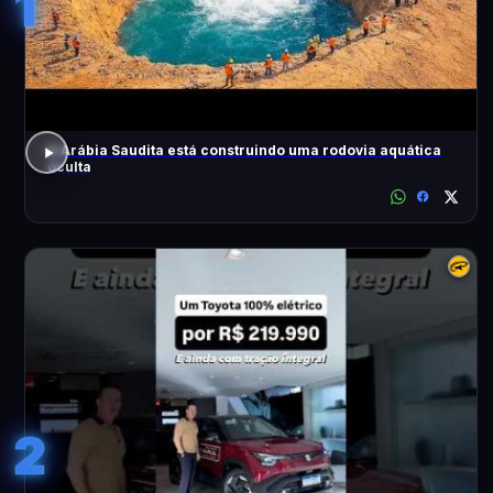
1
A Arábia Saudita está construindo uma rodovia aquática
oculta
2