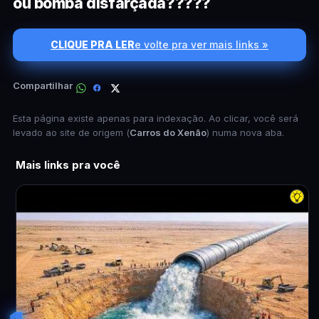
ou bomba disfarçada?????
CLIQUE PRA LER
e volte pra ver mais links »
Compartilhar
Esta página existe apenas para indexação. Ao clicar, você será
levado ao site de origem (
Carros do Xenão
) numa nova aba.
Mais links pra você