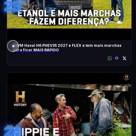
23
GWM Haval H6 PHEV35 2027 é FLEX e tem mais marchas
para ficar MAIS RÁPIDO
24