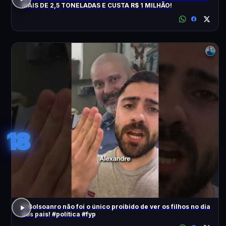
MAIS DE 2,5 TONELADAS E CUSTA R$ 1 MILHÃO!
18
O Bolsoanro não foi o único proibido de ver os filhos no dia
dos pais! #política #fyp