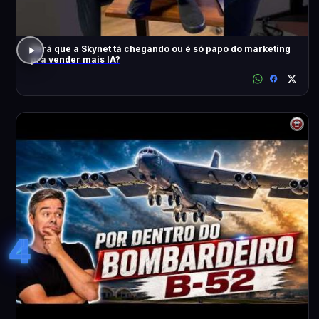
Será que a Skynet tá chegando ou é só papo do marketing
pra vender mais IA?
4