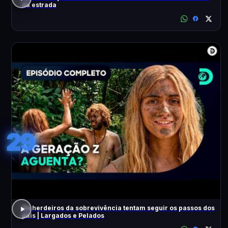
na estrada
29
Os herdeiros da sobrevivência tentam seguir os passos dos
pais | Largados e Pelados