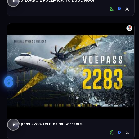
FEED ZOADO E POLÊMICA NO DUOLINGO!
6
Voepass 2283: Os Elos da Corrente.