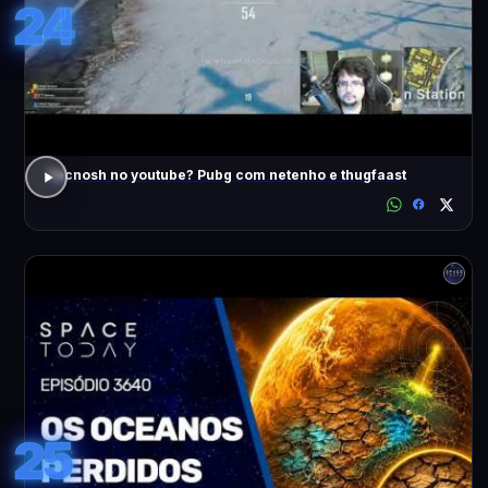
24
Tecnosh no youtube? Pubg com netenho e thugfaast
25