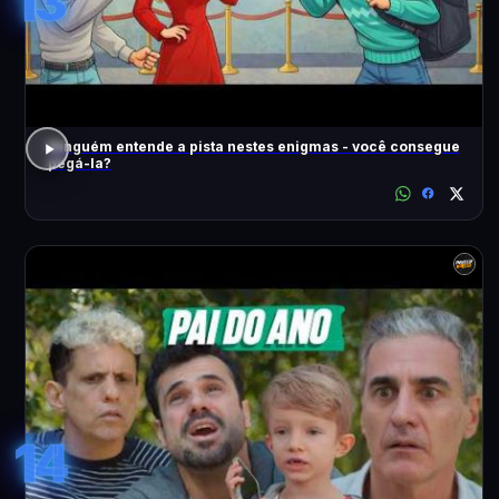
13
Ninguém entende a pista nestes enigmas - você consegue
pegá-la?
14