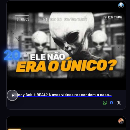
20
Skinny Bob é REAL? Novos vídeos reacendem o caso…