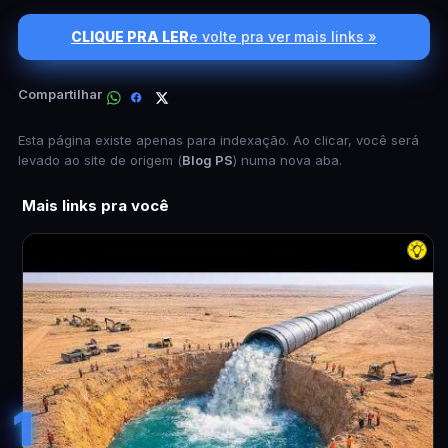
CLIQUE PRA LER
e volte pra ver mais links »
Compartilhar
Esta página existe apenas para indexação. Ao clicar, você será
levado ao site de origem (
Blog PS
) numa nova aba.
Mais links pra você
1