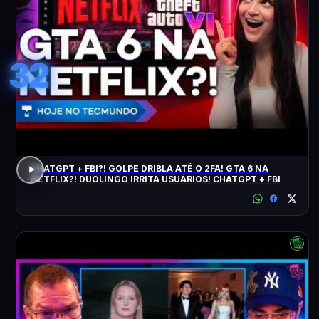
32
CHATGPT + FBI?! GOLPE DRIBLA ATÉ O 2FA! GTA 6 NA
NETFLIX?! DUOLINGO IRRITA USUÁRIOS! CHATGPT + FBI