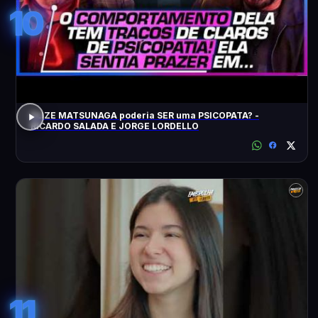
10
ELIZE MATSUNAGA poderia SER uma PSICOPATA? -
RICARDO SALADA E JORGE LORDELLO
11