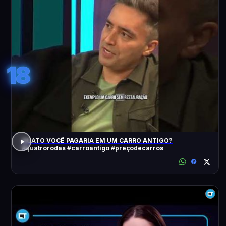
18
QUATO VOCÊ PAGARIA EM UM CARRO ANTIGO?
#quatrorodas #carroantigo #preçodecarros