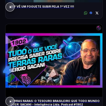
ACF VÊ UM FOGUETE SUBIR PELA 1ª VEZ !!!!
4
TERRAS RARAS: O TESOURO BRASILEIRO QUE TODO MUNDO
QUER: SACANI - Inteligência Ltda. Podcast #1902