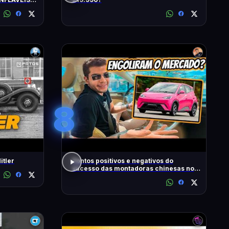
S
8
itler
Pontos positivos e negativos do
sucesso das montadoras chinesas no
Brasil