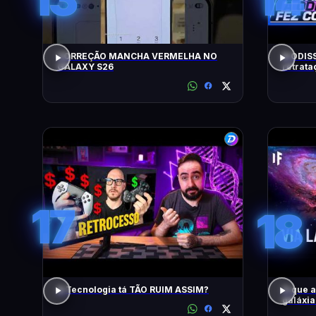
CORREÇÃO MANCHA VERMELHA NO
A ODISS
GALAXY S26
retrat
17
18
A Tecnologia tá TÃO RUIM ASSIM?
O que 
galáxi