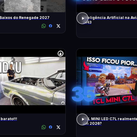
 Baixos do Renegade 2027
Inteligência Artificial na Avi
1443
35
barato!!!
TCL MINI LED C7L realment
em 2026?