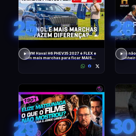
25
26
GWM Haval H6 PHEV35 2027 é FLEX e
Ele não
tem mais marchas para ficar MAIS
dinheir
RÁPIDO
RELÍQU
30
29