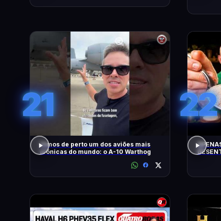
21
22
Vimos de perto um dos aviões mais
APENAS
icônicas do mundo: o A-10 Warthog
DESENT