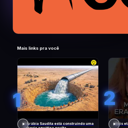
Mais links pra você
2
1
A Arábia Saudita está construindo uma
Mais et
rodovia aquática oculta