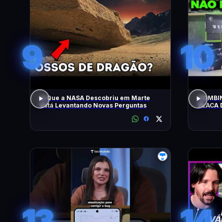
9
10
O Que a NASA Descobriu em Marte
COMBIN
Está Levantando Novas Perguntas
PLACA 
HOJE!
13
14