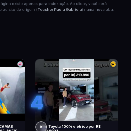
página existe apenas para indexação. Ao clicar, você será
o ao site de origem (
Teacher Paula Gabriela
) numa nova aba.
4
 CAMAS
Um Toyota 100% elétrico por R$
NFLÁVEIS
219.990?