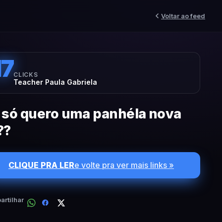
Voltar ao feed
17
CLICKS
Teacher Paula Gabriela
 só quero uma panhéla nova
??
CLIQUE PRA LER
e volte pra ver mais links »
rtilhar