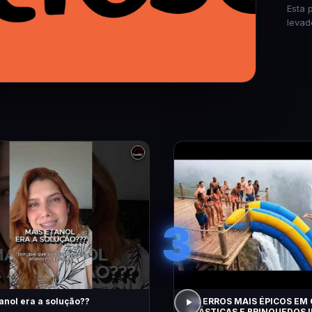
Esta 
levad
3
anol era a solução??
OS ERROS MAIS ÉPICOS EM
ELÁSTICAS E BRINQUEDOS I