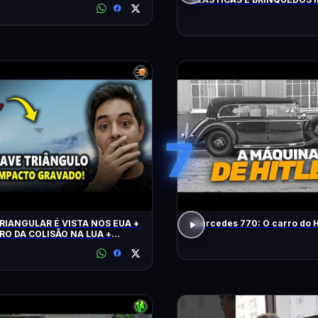
FLAGRADOS PELAS CÂMERA
7
RIANGULAR É VISTA NOS EUA +
Mercedes 770: O carro do H
RO DA COLISÃO NA LUA +
 CLIMÁTICO