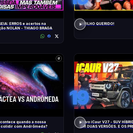
EIA: ERROS e acertos na
O FILHO QUERIDO!
ação NOLAN - THIAGO BRAGA
19
acontece quando a nossa
Novo iCaur V27 - SUV HÍBR
a colidir com Andrômeda?
EM DUAS VERSÕES. E OS P
MOTORES? EQUIPAMENTOS