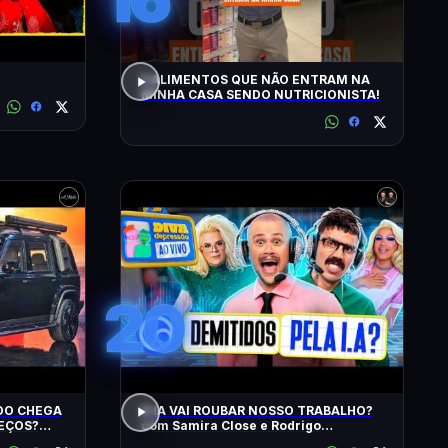
5 ALIMENTOS QUE NÃO ENTRAM NA
MINHA CASA SENDO NUTRICIONISTA!
20
IDO CHEGA
A IA VAI ROUBAR NOSSO TRABALHO?
REÇOS?
com Samira Close e Rodrigo
? EU
Apresentador | Diva Ao Vivo na DiaTV