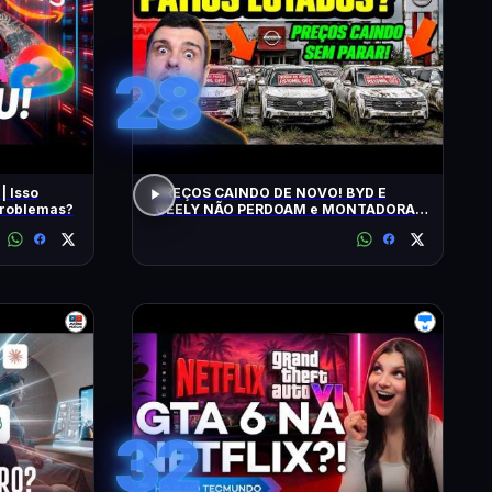
28
| Isso
PREÇOS CAINDO DE NOVO! BYD E
 problemas?
GEELY NÃO PERDOAM e MONTADORAS
APELAM PRA LOCADORAS! O QUE
ACONTECEU?
32