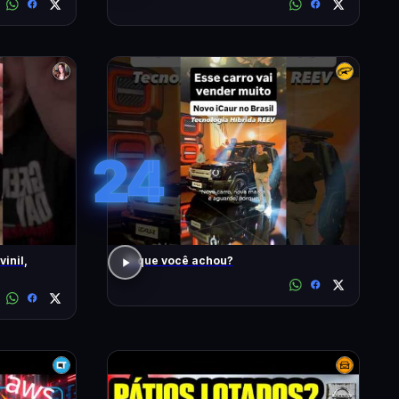
24
inil,
O que você achou?