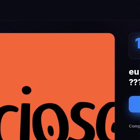
eu
??
Compa