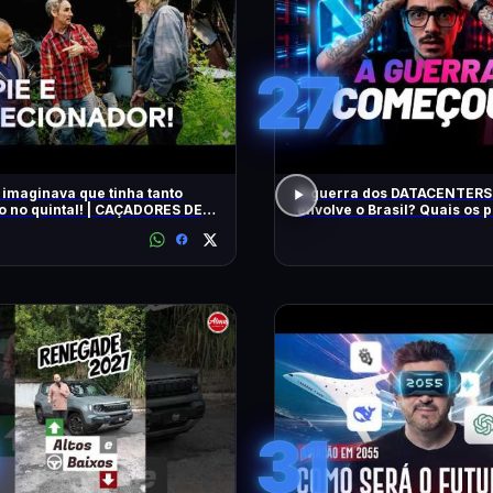
27
 imaginava que tinha tanto
A guerra dos DATACENTERS 
o no quintal! | CAÇADORES DE
envolve o Brasil? Quais os
IAS | HISTORY
31