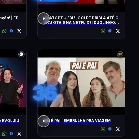
ação! | EP.
CHATGPT + FBI?! GOLPE DRIBLA ATÉ O
2FA! GTA 6 NA NETFLIX?! DUOLINGO
IRRITA USUÁRIOS! CHATGPT + FBI
36
e EVOLUIU
PAI É PAI | EMBRULHA PRA VIAGEM