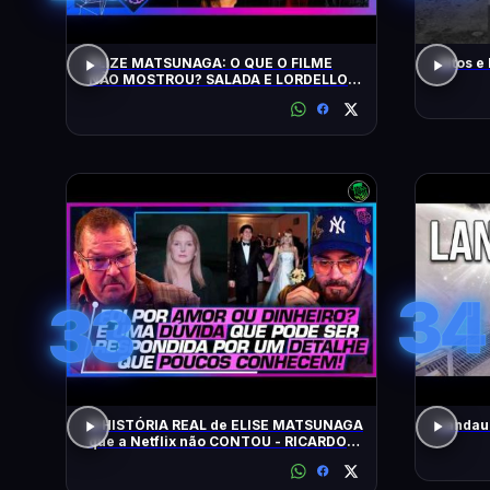
ELIZE MATSUNAGA: O QUE O FILME
Altos e
NÃO MOSTROU? SALADA E LORDELLO -
Inteligência Ltda. Podcast #1901
34
33
A HISTÓRIA REAL de ELISE MATSUNAGA
Landau 
que a Netflix não CONTOU - RICARDO
SALADA E JORGE LORDELLO