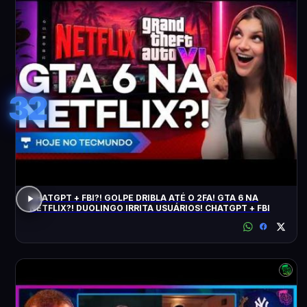
32
CHATGPT + FBI?! GOLPE DRIBLA ATÉ O 2FA! GTA 6 NA
NETFLIX?! DUOLINGO IRRITA USUÁRIOS! CHATGPT + FBI