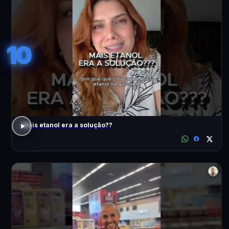
10
Mais etanol era a solução??