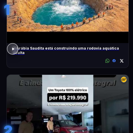
1
A Arábia Saudita está construindo uma rodovia aquática
oculta
2