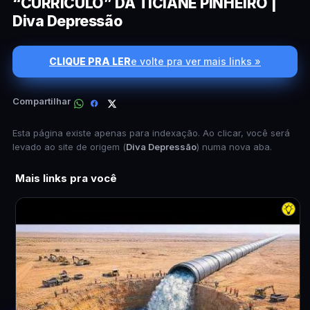
“CURRÍCULO” DA TICIANE PINHEIRO |
Diva Depressão
CLIQUE PRA LER
e volte pra ver mais links »
Compartilhar
Esta página existe apenas para indexação. Ao clicar, você será
levado ao site de origem (
Diva Depressão
) numa nova aba.
Mais links pra você