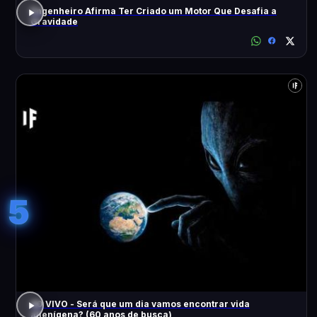
Engenheiro Afirma Ter Criado um Motor Que Desafia a
Gravidade
5
AO VIVO - Será que um dia vamos encontrar vida
alienígena? (60 anos de busca)