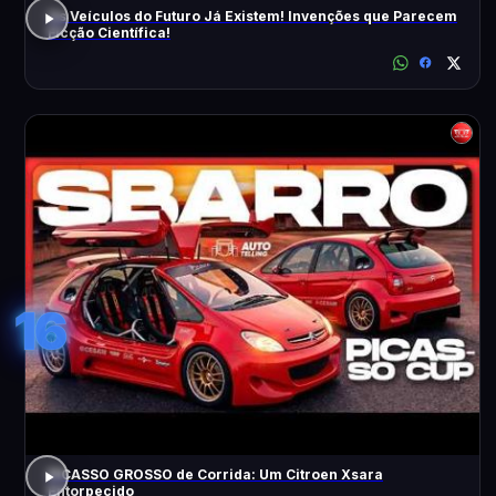
Os Veículos do Futuro Já Existem! Invenções que Parecem
Ficção Científica!
16
PICASSO GROSSO de Corrida: Um Citroen Xsara
Entorpecido