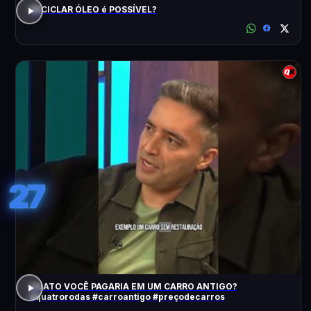
RECICLAR ÓLEO é POSSÍVEL?
27
QUATO VOCÊ PAGARIA EM UM CARRO ANTIGO?
#quatrorodas #carroantigo #preçodecarros