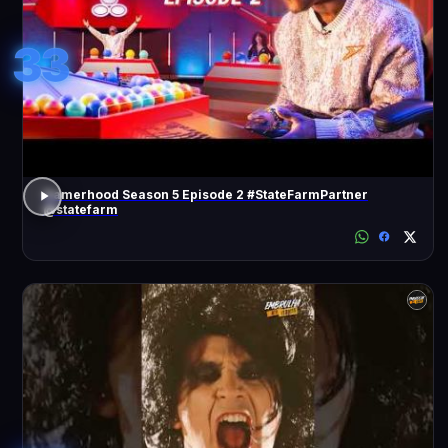
33
Gamerhood Season 5 Episode 2 #StateFarmPartner
@statefarm