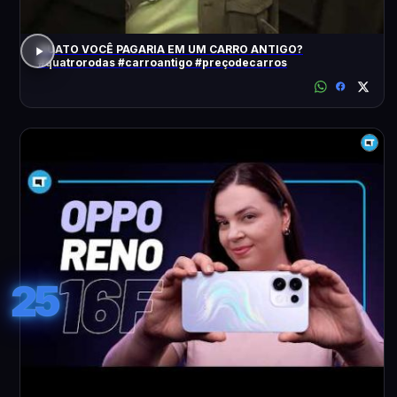
QUATO VOCÊ PAGARIA EM UM CARRO ANTIGO?
#quatrorodas #carroantigo #preçodecarros
25