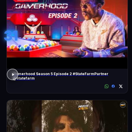
31
Gamerhood Season 5 Episode 2 #StateFarmPartner
@statefarm