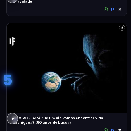
Gravidade
5
AO VIVO - Será que um dia vamos encontrar vida
alienígena? (60 anos de busca)