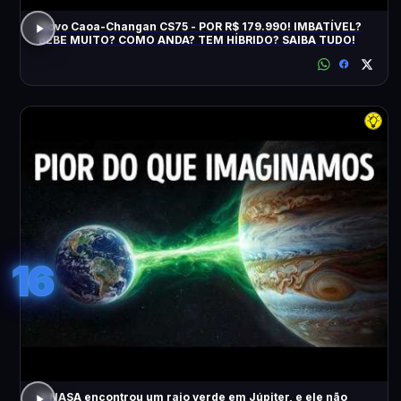
Novo Caoa-Changan CS75 - POR R$ 179.990! IMBATÍVEL?
BEBE MUITO? COMO ANDA? TEM HÍBRIDO? SAIBA TUDO!
16
A NASA encontrou um raio verde em Júpiter, e ele não