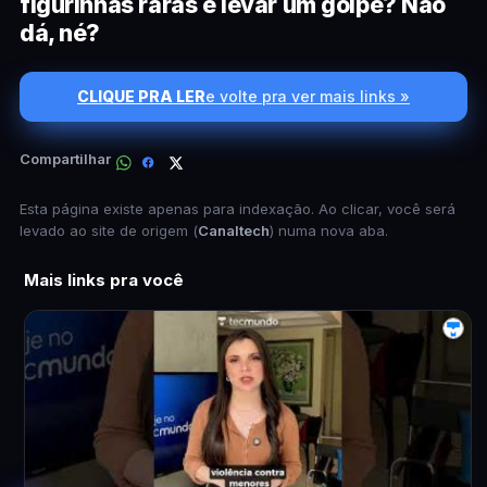
figurinhas raras e levar um golpe? Não
dá, né?
CLIQUE PRA LER
e volte pra ver mais links »
Compartilhar
Esta página existe apenas para indexação. Ao clicar, você será
levado ao site de origem (
Canaltech
) numa nova aba.
Mais links pra você