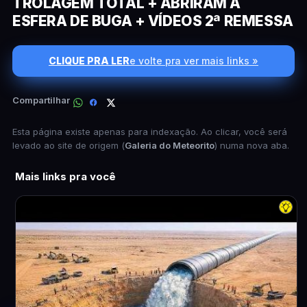
TROLAGEM TOTAL + ABRIRAM A
ESFERA DE BUGA + VÍDEOS 2ª REMESSA
CLIQUE PRA LER
e volte pra ver mais links »
Compartilhar
Esta página existe apenas para indexação. Ao clicar, você será
levado ao site de origem (
Galeria do Meteorito
) numa nova aba.
Mais links pra você