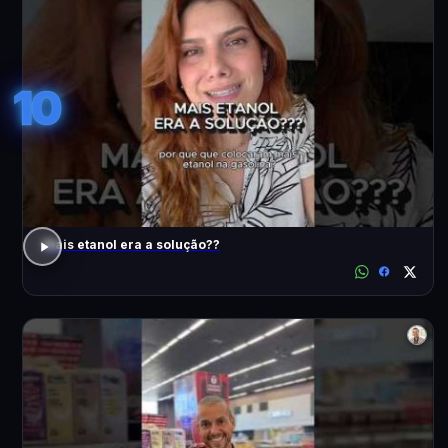
10
Mais etanol era a solução??