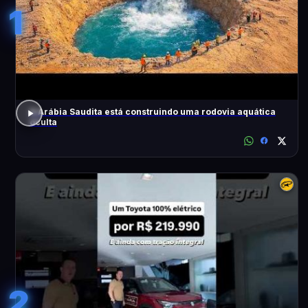
1
A Arábia Saudita está construindo uma rodovia aquática
oculta
2