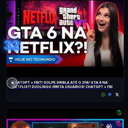
32
CHATGPT + FBI?! GOLPE DRIBLA ATÉ O 2FA! GTA 6 NA
NETFLIX?! DUOLINGO IRRITA USUÁRIOS! CHATGPT + FBI