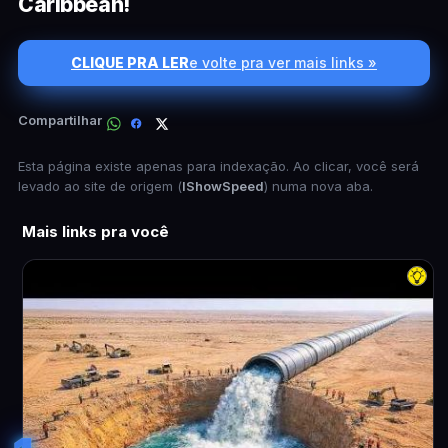
Caribbean!
CLIQUE PRA LER
e volte pra ver mais links »
Compartilhar
Esta página existe apenas para indexação. Ao clicar, você será
levado ao site de origem (
IShowSpeed
) numa nova aba.
Mais links pra você