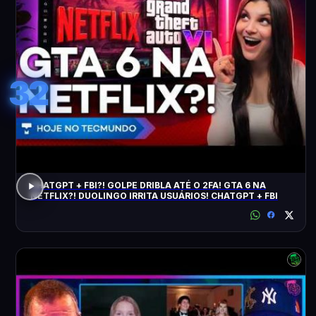
32
CHATGPT + FBI?! GOLPE DRIBLA ATÉ O 2FA! GTA 6 NA
NETFLIX?! DUOLINGO IRRITA USUÁRIOS! CHATGPT + FBI