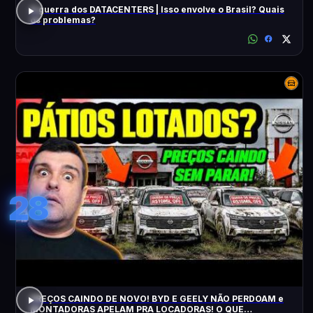
A guerra dos DATACENTERS | Isso envolve o Brasil? Quais
os problemas?
28
PREÇOS CAINDO DE NOVO! BYD E GEELY NÃO PERDOAM e
MONTADORAS APELAM PRA LOCADORAS! O QUE