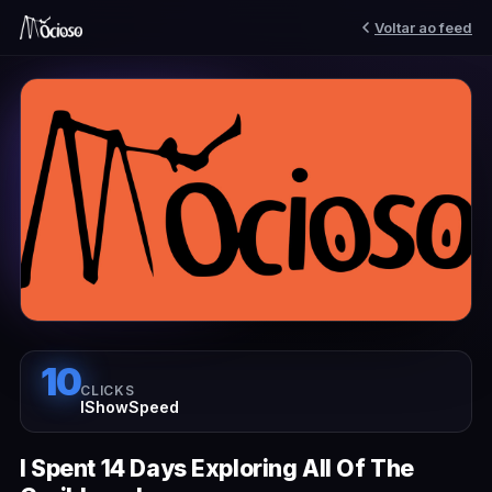
Voltar ao feed
10
CLICKS
IShowSpeed
I Spent 14 Days Exploring All Of The