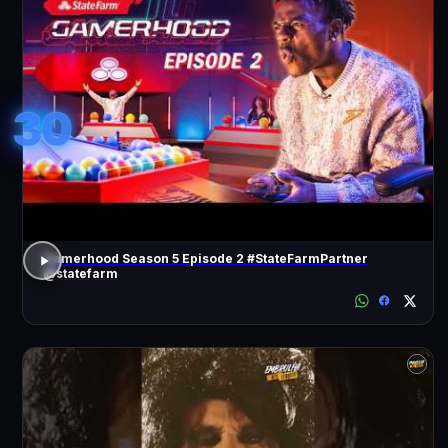
30
Gamerhood Season 5 Episode 2 #StateFarmPartner
@statefarm