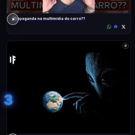
Propaganda na multimídia do carro??
3