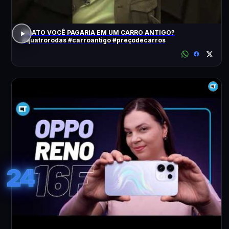
QUATO VOCÊ PAGARIA EM UM CARRO ANTIGO?
#quatrorodas #carroantigo #preçodecarros
24