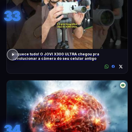
33
Esquece tudo! O JOVI X300 ULTRA chegou pra
revolucionar a câmera do seu celular antigo
34