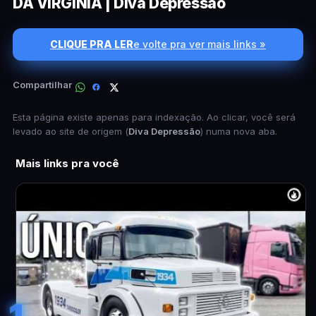
DA VIRGÍNIA | Diva Depressão
CLIQUE PRA LER
e volte pra ver mais links »
Compartilhar
Esta página existe apenas para indexação. Ao clicar, você será
levado ao site de origem (
Diva Depressão
) numa nova aba.
Mais links pra você
1