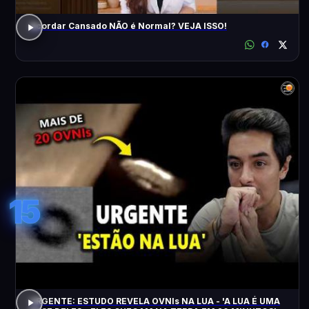
Acordar Cansado NÃO é Normal? VEJA ISSO!
15
URGENTE: ESTUDO REVELA OVNIs NA LUA - 'A LUA É UMA