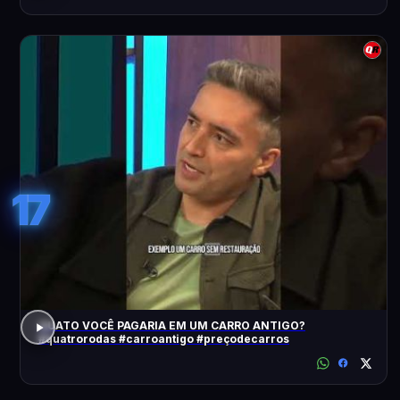
17
QUATO VOCÊ PAGARIA EM UM CARRO ANTIGO?
#quatrorodas #carroantigo #preçodecarros