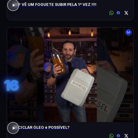
ACF VÊ UM FOGUETE SUBIR PELA 1ª VEZ !!!!
16
RECICLAR ÓLEO é POSSÍVEL?