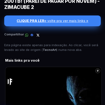
200TB! (PAREI DE PAGAR POR NUVEM) -
ZIMACUBE 2
CLIQUE PRA LER
e volte pra ver mais links »
Compartilhar
Esta página existe apenas para indexação. Ao clicar, você será
levado ao site de origem (
TecnoArt
) numa nova aba.
Mais links pra você