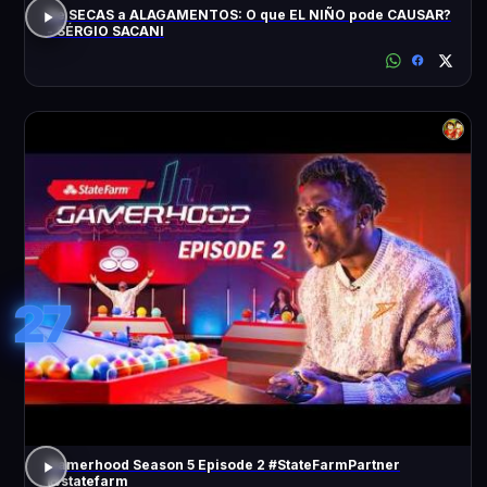
De SECAS a ALAGAMENTOS: O que EL NIÑO pode CAUSAR?
- SÉRGIO SACANI
27
Gamerhood Season 5 Episode 2 #StateFarmPartner
@statefarm