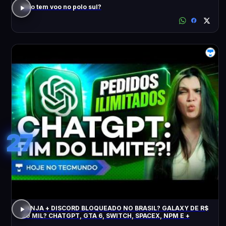
Não tem voo no polo sul?
27
JANJA + DISCORD BLOQUEADO NO BRASIL? GALAXY DE R$
20 MIL? CHATGPT, GTA 6, SWITCH, SPACEX, NPM E +