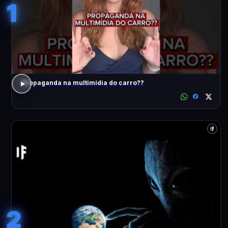
1
Propaganda na multimídia do carro??
2