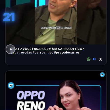
21
QUATO VOCÊ PAGARIA EM UM CARRO ANTIGO?
#quatrorodas #carroantigo #preçodecarros