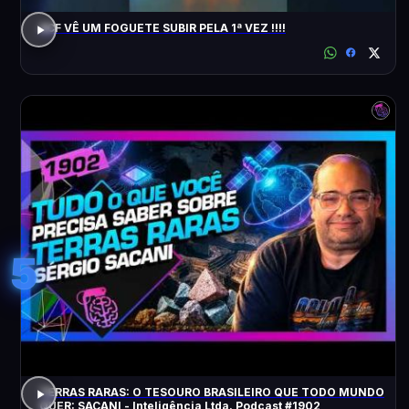
ACF VÊ UM FOGUETE SUBIR PELA 1ª VEZ !!!!
5
TERRAS RARAS: O TESOURO BRASILEIRO QUE TODO MUNDO
QUER: SACANI - Inteligência Ltda. Podcast #1902