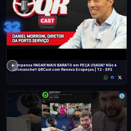
32
Compensa PAGAR MAIS BARATO em PEÇA USADA? Não é
desmanche!! QRCast com Renova Ecopeças | T2 - EP2