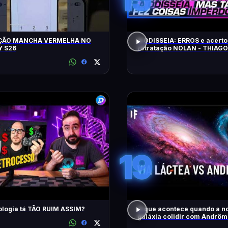
ÇÃO MANCHA VERMELHA NO
A ODISSEIA: ERROS e acerto
 S26
retratação NOLAN - THIAG
19
ologia tá TÃO RUIM ASSIM?
O que acontece quando a n
galáxia colidir com Andrô