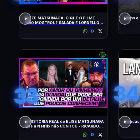
ELIZE MATSUNAGA: O QUE O FILME
Altos e
NÃO MOSTROU? SALADA E LORDELLO -
Inteligência Ltda. Podcast #1901
34
33
A HISTÓRIA REAL de ELISE MATSUNAGA
Landau 
que a Netflix não CONTOU - RICARDO
SALADA E JORGE LORDELLO