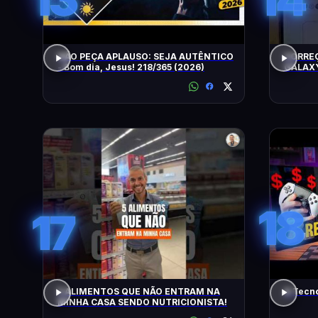
NÃO PEÇA APLAUSO: SEJA AUTÊNTICO
CORRE
- Bom dia, Jesus! 218/365 (2026)
GALAXY
18
17
5 ALIMENTOS QUE NÃO ENTRAM NA
A Tecn
MINHA CASA SENDO NUTRICIONISTA!