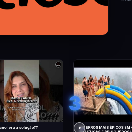
3
anol era a solução??
OS ERROS MAIS ÉPICOS EM
ELÁSTICAS E BRINQUEDOS I