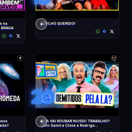
s na
O FILHO QUERIDO!
O BRAGA
20
ossa
A IA VAI ROUBAR NOSSO TRABALHO?
meda?
com Samira Close e Rodrigo
Apresentador | Diva Ao Vivo na DiaTV