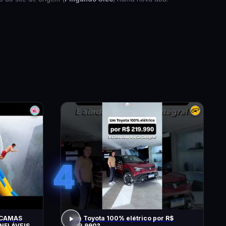
4
 CAMAS
Um Toyota 100% elétrico por R$
NFLÁVEIS
219.990?