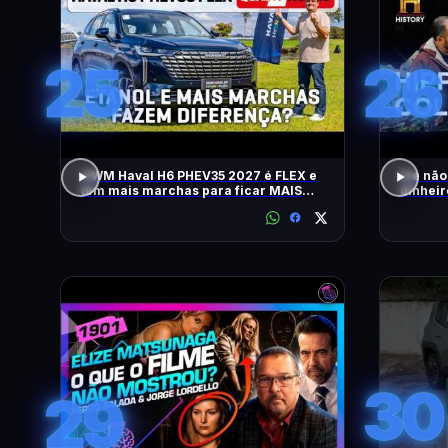
25
26
GWM Haval H6 PHEV35 2027 é FLEX e
Ele não
tem mais marchas para ficar MAIS
dinheir
RÁPIDO
RELÍQU
30
29