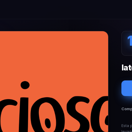
Ia
Compa
Esta 
levad