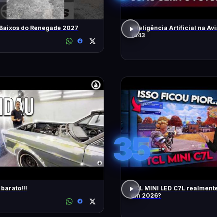
 Baixos do Renegade 2027
Inteligência Artificial na Avi
1443
35
barato!!!
TCL MINI LED C7L realment
em 2026?