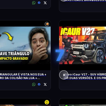
FLAGRADOS PELAS CÂMERA
7
RIANGULAR É VISTA NOS EUA +
Novo iCaur V27 - SUV HÍBR
RO DA COLISÃO NA LUA +
EM DUAS VERSÕES. E OS P
 CLIMÁTICO
MOTORES? EQUIPAMENTOS
CONTO!