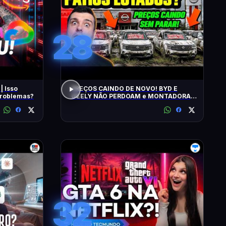
28
| Isso
PREÇOS CAINDO DE NOVO! BYD E
 problemas?
GEELY NÃO PERDOAM e MONTADORAS
APELAM PRA LOCADORAS! O QUE
ACONTECEU?
32