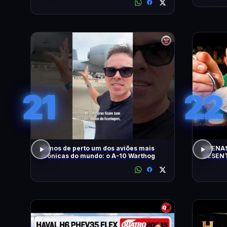
21
22
Vimos de perto um dos aviões mais
APENAS
icônicas do mundo: o A-10 Warthog
DESENT