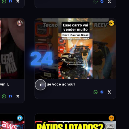
24
inil,
O que você achou?