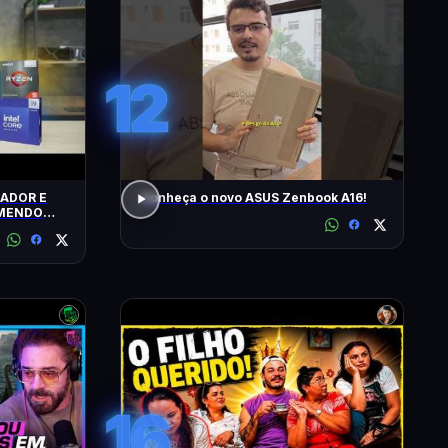
12
ADOR E
Conheça o novo ASUS Zenbook A16!
OMENDO
16