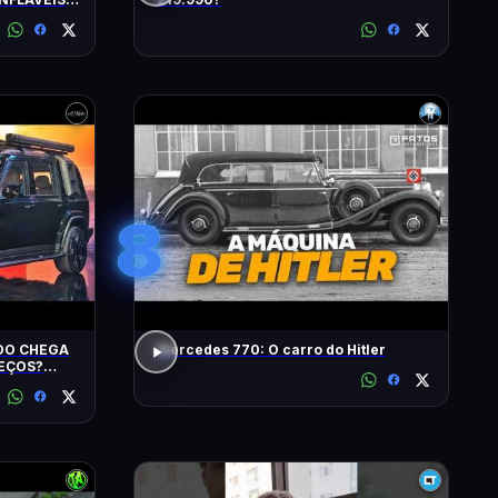
S
8
IDO CHEGA
Mercedes 770: O carro do Hitler
REÇOS?
? EU