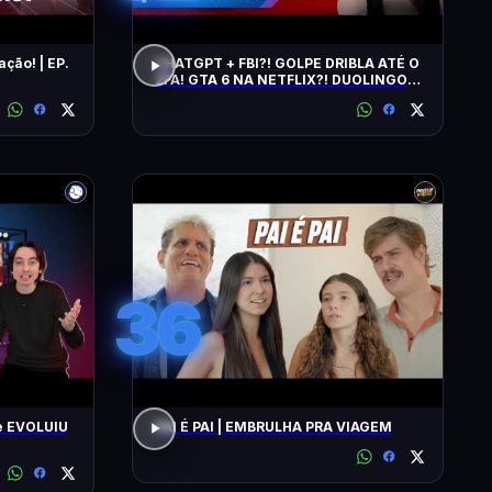
ação! | EP.
CHATGPT + FBI?! GOLPE DRIBLA ATÉ O
2FA! GTA 6 NA NETFLIX?! DUOLINGO
IRRITA USUÁRIOS! CHATGPT + FBI
36
e EVOLUIU
PAI É PAI | EMBRULHA PRA VIAGEM