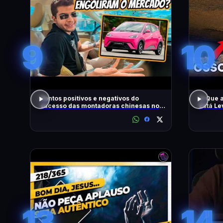
9
10
Pontos positivos e negativos do
O Que 
sucesso das montadoras chinesas no
Está L
Brasil
13
14