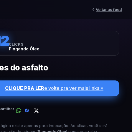
Voltar ao feed
12
CLICKS
Pingando Óleo
tes do asfalto
CLIQUE PRA LER
e volte pra ver mais links »
rtilhar
página existe apenas para indexação. Ao clicar, você será
o ao site de origem (
Pingando Óleo
) numa nova aba.