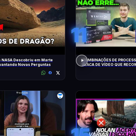
11
a NASA Descobriu em Marte
COMBINAÇÕES DE PROCESS
evantando Novas Perguntas
PLACA DE VÍDEO QUE REC
HOJE!
15