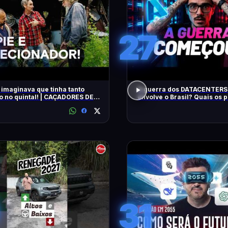
27
 imaginava que tinha tanto
A guerra dos DATACENTERS 
o no quintal! | CAÇADORES DE
envolve o Brasil? Quais os
IAS | HISTORY
31