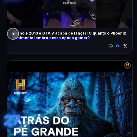
O ano é 2013 e GTA V acaba de lançar! O quanto o Phoenix
realmente lembra dessa época gamer?
27