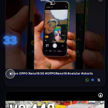
33
Novo OPPO Reno16 5G #OPPOReno16 #celular #shorts