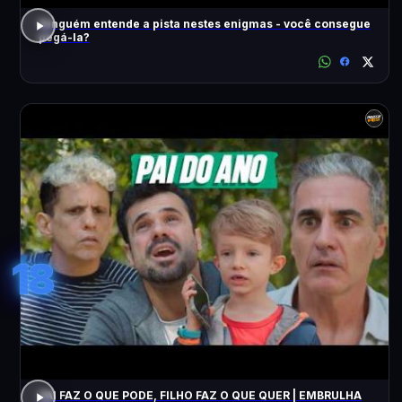
Ninguém entende a pista nestes enigmas - você consegue
pegá-la?
18
PAI FAZ O QUE PODE, FILHO FAZ O QUE QUER | EMBRULHA