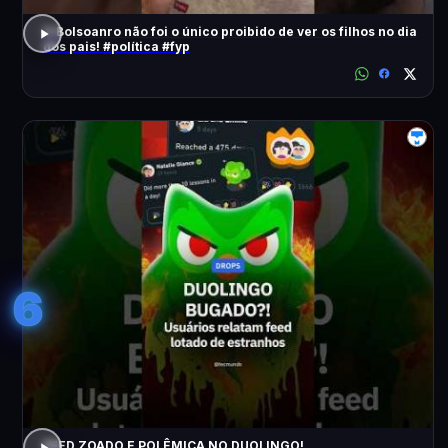
O Bolsoanro não foi o único proibido de ver os filhos no dia
dos pais! #política #fyp
6
FEED ZOADO E POLÊMICA NO DUOLINGO!