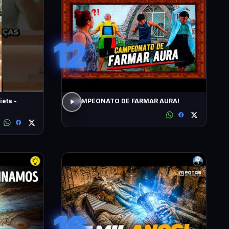
12
ieta -
CAMPEONATO DE FARMAR AURA!
!
16