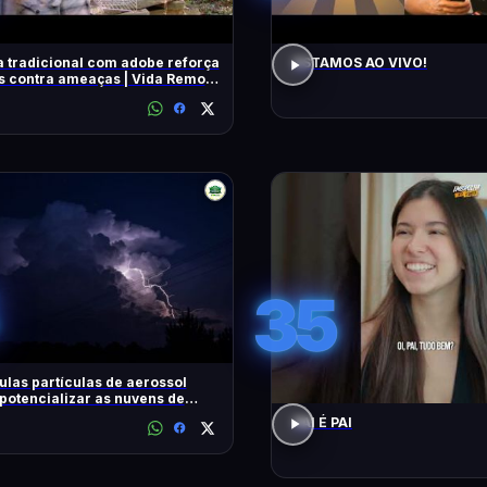
 tradicional com adobe reforça
ESTAMOS AO VIVO!
 contra ameaças | Vida Remota
very Brasil
35
las partículas de aerossol
otencializar as nuvens de
ades tropicais
PAI É PAI