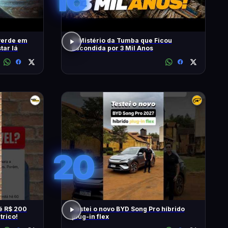
verde em
O Mistério da Tumba que Ficou
tar lá
Escondida por 3 Mil Anos
20
é R$ 200
Testei o novo BYD Song Pro híbrido
trico!
plug-in flex