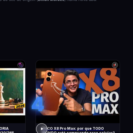
4
ORIA
POCO X8 Pro Max: por que TODO
MUNDO está comprando esse celular?