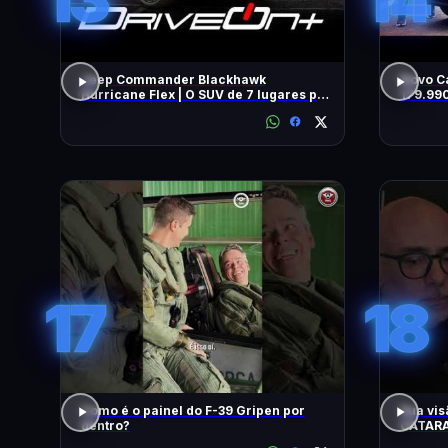
Jeep Commander Blackhawk
Novo C
Hurricane Flex | O SUV de 7 lugares pra
179.99
quem gosta de dirigir
COMO A
TUDO!
17
18
Como é o painel do F-39 Gripen por
Sua vis
dentro?
CATARA