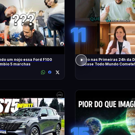
11
ndo um nojo essa Ford F100
Erro nas Primeiras 24h da D
mbio 5 marchas
Quase Todo Mundo Comete
15