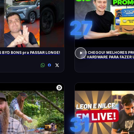
27
 BYD BONS pra PASSAR LONGE!
8.8 CHEGOU! MELHORES P
DE HARDWARE PARA FAZER 
(CUPONS E MAIS)
31