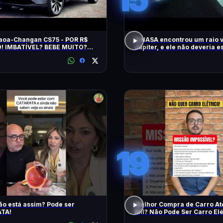
aoa-Changan CS75 - POR R$
A NASA encontrou um raio 
0! IMBATÍVEL? BEBE MUITO?
Júpiter, e ele não deveria es
NDA? TEM HÍBRIDO? SAIBA
19
ão está assim? Pode ser
Melhor Compra de Carro At
TA!
Mil? Não Pode Ser Carro Elé