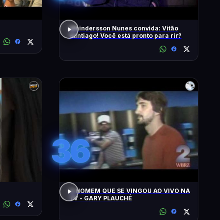
Whindersson Nunes convida: Vitão
Santiago! Você está pronto para rir?
36
O HOMEM QUE SE VINGOU AO VIVO NA
TV - GARY PLAUCHÉ