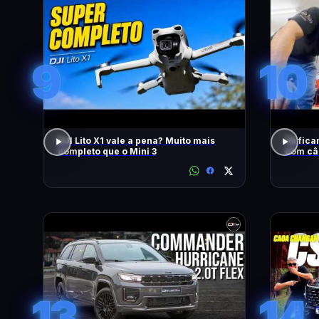
9
10
DJI Lito X1 vale a pena? Muito mais
Tá fica
completo que o Mini 3
com câ
13
14