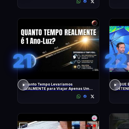
21
22
Quanto Tempo Levaríamos
O QUE É
REALMENTE para Viajar Apenas Um
ENTEND
Ano-Luz?