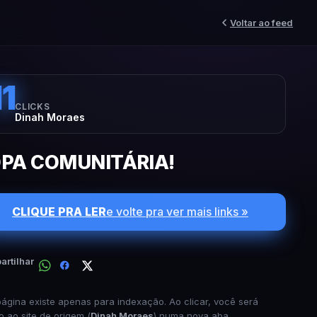
Voltar ao feed
11
CLICKS
Dinah Moraes
PA COMUNITÁRIA!
CLIQUE PRA LER
e volte pra ver mais links »
rtilhar
página existe apenas para indexação. Ao clicar, você será
o ao site de origem (
Dinah Moraes
) numa nova aba.