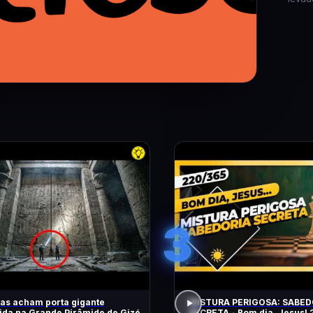
3
tas acham porta gigante
MISTURA PERIGOSA: SABED
da na Grande Pirâmide de Gizé
SECRETA - Bom dia, Jesus! 220/365