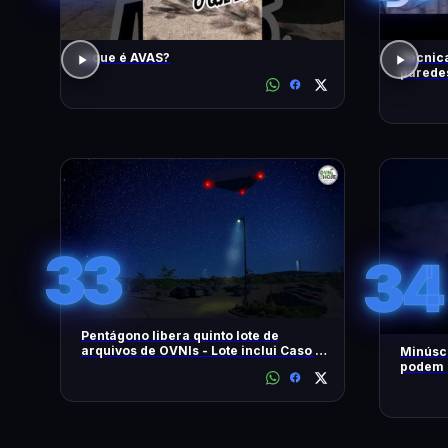
o que é AVAS?
Técnica
paredes
| Disco
33
34
Pentágono libera quinto lote de
arquivos de OVNIs - Lote inclui Caso no
Minúscu
Brasil - OVNI Hoje!
podem p
tempest