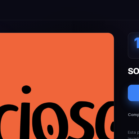
SO
Compa
Esta 
levad