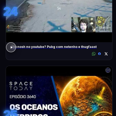
24
Tecnosh no youtube? Pubg com netenho e thugfaast
25