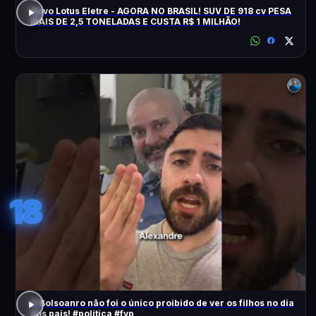
Novo Lotus Eletre - AGORA NO BRASIL! SUV DE 918 cv PESA
MAIS DE 2,5 TONELADAS E CUSTA R$ 1 MILHÃO!
18
O Bolsoanro não foi o único proibido de ver os filhos no dia
dos pais! #política #fyp