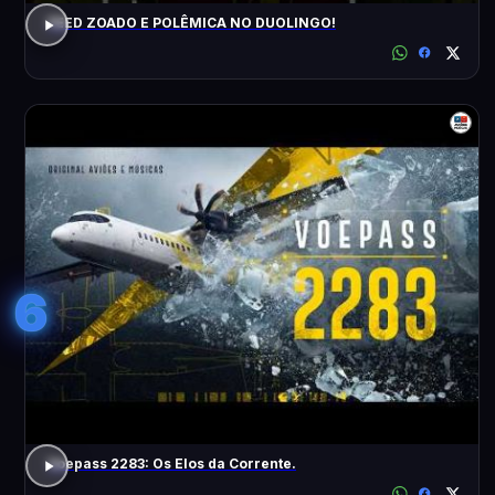
FEED ZOADO E POLÊMICA NO DUOLINGO!
6
Voepass 2283: Os Elos da Corrente.