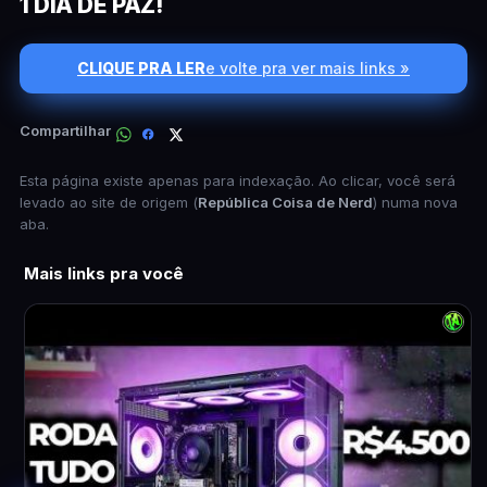
1 DIA DE PAZ!
CLIQUE PRA LER
e volte pra ver mais links »
Compartilhar
Esta página existe apenas para indexação. Ao clicar, você será
levado ao site de origem (
República Coisa de Nerd
) numa nova
aba.
Mais links pra você