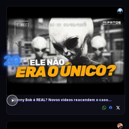
20
Skinny Bob é REAL? Novos vídeos reacendem o caso…