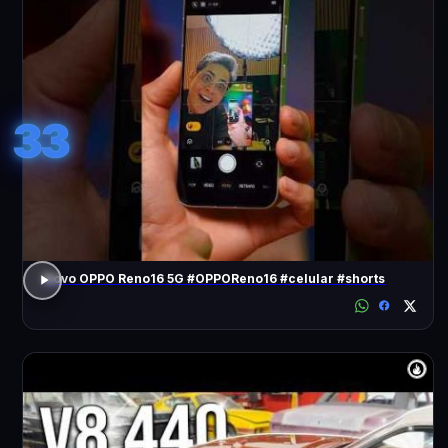
33
Novo OPPO Reno16 5G #OPPOReno16 #celular #shorts