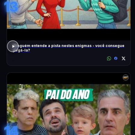
13
Ninguém entende a pista nestes enigmas - você consegue
pegá-la?
14