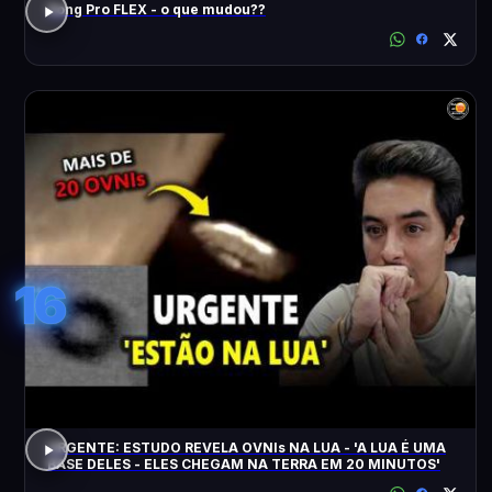
Song Pro FLEX - o que mudou??
16
URGENTE: ESTUDO REVELA OVNIs NA LUA - 'A LUA É UMA
BASE DELES - ELES CHEGAM NA TERRA EM 20 MINUTOS'