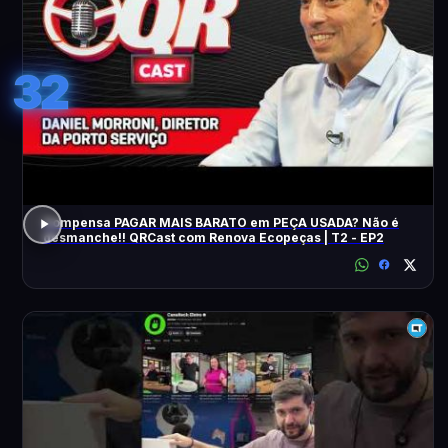
32
Compensa PAGAR MAIS BARATO em PEÇA USADA? Não é
desmanche!! QRCast com Renova Ecopeças | T2 - EP2